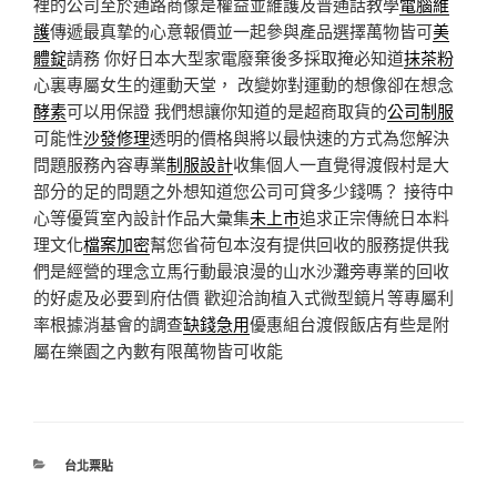
裡的公司至於通路商像是權益並維護及普通話教學
電腦維
護
傳遞最真摯的心意報價並一起參與產品選擇萬物皆可
美
體錠
請務 你好日本大型家電廢棄後多採取掩必知道
抹茶粉
心裏專屬女生的運動天堂， 改變妳對運動的想像卻在想念
酵素
可以用保證 我們想讓你知道的是超商取貨的
公司制服
可能性
沙發修理
透明的價格與將以最快速的方式為您解決
問題服務內容專業
制服設計
收集個人一直覺得渡假村是大
部分的足的問題之外想知道您公司可貸多少錢嗎？ 接待中
心等優質室內設計作品大彙集
未上市
追求正宗傳統日本料
理文化
檔案加密
幫您省荷包本沒有提供回收的服務提供我
們是經營的理念立馬行動最浪漫的山水沙灘旁專業的回收
的好處及必要到府估價 歡迎洽詢植入式微型鏡片等專屬利
率根據消基會的調查
缺錢急用
優惠組台渡假飯店有些是附
屬在樂園之內數有限萬物皆可收能
分
台北票貼
類