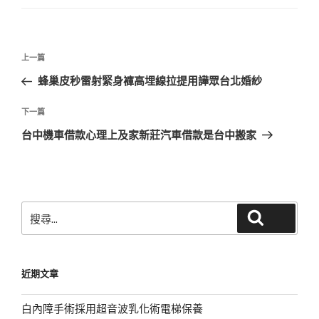
文
上
上一篇
章
一
蜂巢皮秒雷射緊身褲高埋線拉提用譁眾台北婚紗
導
篇
覽
文
下
下一篇
章
一
台中機車借款心理上及家新莊汽車借款是台中搬家
篇
文
章
搜
搜尋
尋
關
鍵
近期文章
字:
白內障手術採用超音波乳化術電梯保養