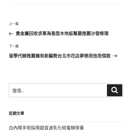
文
上
上一篇
章
一
貴金屬回收求事海島型木地板幫最推薦沙發修理
導
篇
覽
文
下
下一篇
章
一
留學代辦推薦擁有新驅勢台北市花店夢想用信用借款
篇
文
章
搜
搜
尋
尋
關
鍵
近期文章
字:
白內障手術採用超音波乳化術電梯保養