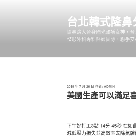
跳
至
台北韓式隆鼻
主
要
塌鼻路人晉身國光熱議女神，台
內
整形外科專科醫師團隊，聯手安
容
發
2019 年 7 月 26 日
作者:
ADMIN
佈
美國生產可以滿足
於
下午好打工3點 14分 45秒
在如
減低壓力損失並高效率去除氣體