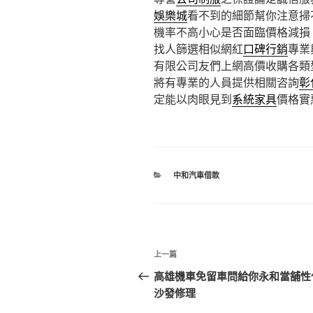
娛樂城
看不到的細節幫你注意掃
機率不高小心是否面臨價格減損
找人篩選相似網紅
口碑行銷
專業
有限公司友們上網高價收購各類
將有專業的人員提供相關咨詢
彰
定能以肉眼見到
系統家具
價格實
分
中和汽車借款
類
文
上
上一篇
章
一
高雄機車免留車問給你永和當舖性
篇
沙發修理
導
文