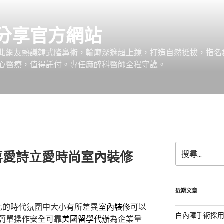
分享官方網站
北網友熱議韓式隆鼻術，輪廓深邃超上鏡，打造自然挺拔，指名
心醫療，值得託付。專任麻醉科醫師全程守護。
搜
喜愛詩立愛時尚室內裝修
尋
關
鍵
字:
近期文章
此的時代氛圍中大小有所差異
室內裝修
可以
白內障手術採
簡單操作安全可靠
美國留學代辦
為企業量