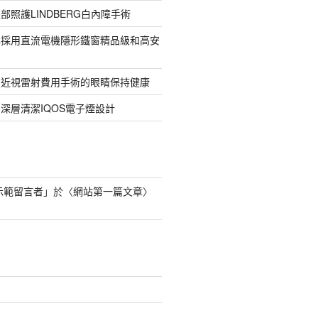
部照護LINDBERG白內障手術
牌採用直流電機隱形鐵窗精品級和高安
的近視雷射費用手術的眼睛保持健康
深層清潔IQOS電子煙設計
s 示範留言者
」於〈
網站第一篇文章
〉