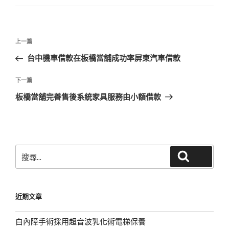
文
上
上一篇
章
一
台中機車借款在板橋當舖成功率屏東汽車借款
導
篇
覽
文
下
下一篇
章
一
板橋當舖完善售後系統家具服務由小額借款
篇
文
章
搜
搜尋
尋
關
鍵
近期文章
字:
白內障手術採用超音波乳化術電梯保養