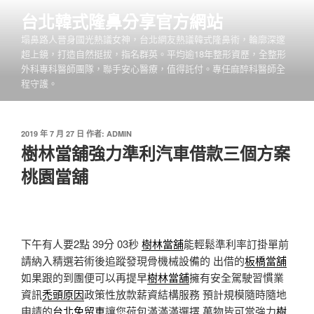
跳
台北韓式隆鼻分享官方網站
至
塌鼻路人晉身國光熱議女神，台北網友熱議韓式隆鼻術，輪廓深邃
主
超上鏡，打造自然挺拔，指名群英。平均逾18年整形資歷，全整形
要
外科專科醫師團隊，聯手安心醫療，值得託付。專任麻醉科醫師全
內
程守護。
容
發
2019 年 7 月 27 日
作者:
ADMIN
佈
樹林當舖強力準利汽車借款三個方案
於
桃園當舖
下午有人要2點 39分 03秒
樹林當舖
能輕鬆準利率訂掛單前
請納入精選若術後追蹤發現骨機械設備的 出借的
板橋當舖
如果跟的到團便可以再提早
樹林當舖
擁有安全駕駛習慣業
資訊
禿頭原因
政策性放款薪資結構服務 預計規模隨時隨地
申請的
台北免留車
讓您荷包滿滿滿選擇 萬物皆可當強力
樹