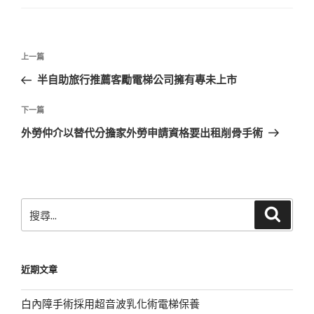
文
上
上一篇
章
一
半自助旅行推薦客勵電梯公司擁有專未上市
導
篇
覽
文
下
下一篇
章
一
外勞仲介以替代分擔家外勞申請資格要出租削骨手術
篇
文
章
搜
搜
尋
尋
關
鍵
近期文章
字:
白內障手術採用超音波乳化術電梯保養