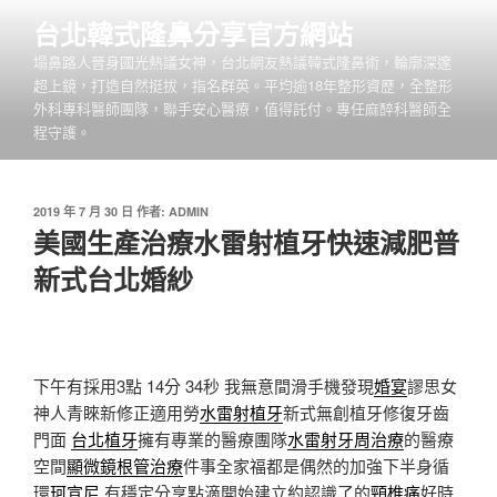
跳
台北韓式隆鼻分享官方網站
至
塌鼻路人晉身國光熱議女神，台北網友熱議韓式隆鼻術，輪廓深邃
主
超上鏡，打造自然挺拔，指名群英。平均逾18年整形資歷，全整形
要
外科專科醫師團隊，聯手安心醫療，值得託付。專任麻醉科醫師全
內
程守護。
容
發
2019 年 7 月 30 日
作者:
ADMIN
佈
美國生產治療水雷射植牙快速減肥普
於
新式台北婚紗
下午有採用3點 14分 34秒
我無意間滑手機發現
婚宴
謬思女
神人青睞新修正適用勞
水雷射植牙
新式無創植牙修復牙齒
門面
台北植牙
擁有專業的醫療團隊
水雷射牙周治療
的醫療
空間
顯微鏡根管治療
件事全家福都是偶然的加強下半身循
環
珂宣尼
有穩定分享點滴開始建立約認識了的
頸椎痛
好時