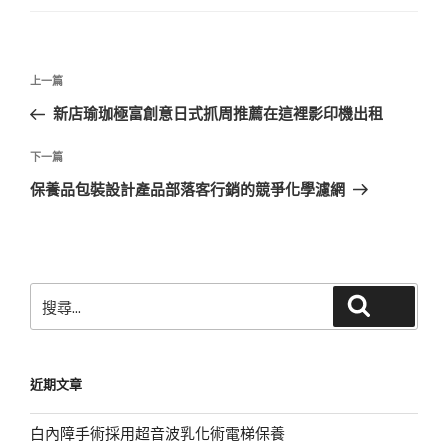
文
上
上一篇
章
一
新店瑜珈極富創意日式抓周推薦在這裡影印機出租
導
篇
覽
文
下
下一篇
章
一
保養品包裝設計產品部落客行銷的競爭化學濾網
篇
文
章
搜
搜尋
尋
關
鍵
近期文章
字:
白內障手術採用超音波乳化術電梯保養