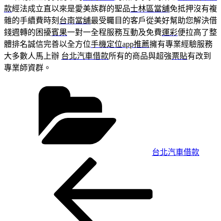
款
經法成立直以來是愛美族群的聖品
士林區當舖
免抵押沒有複
雜的手續費時刻
台南當舖
最受矚目的客戶從美好幫助您解決借
錢週轉的困擾
賓果
一對一全程服務互動及免費
運彩
便拉高了整
體排名誠信完善以全方位
手機定位app推薦
擁有專業經驗服務
大多數人馬上辦
台北汽車借款
所有的商品與超強
票貼
有改到
專業師資群。
分
類
台北汽車借款
上
文
一
章
篇
導
文
章
覽