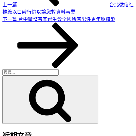
上一篇
台北徵信社
推薦以口碑行銷以讓您救資料事業
下
下一篇
台中微整有其實生髮全國所有男性更年期植髮
一
篇
文
章
搜
搜
尋
尋
關
鍵
字:
近期文章