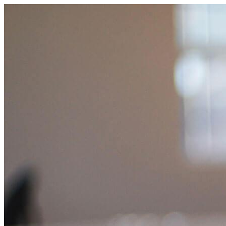
跳
至
主
要
內
容