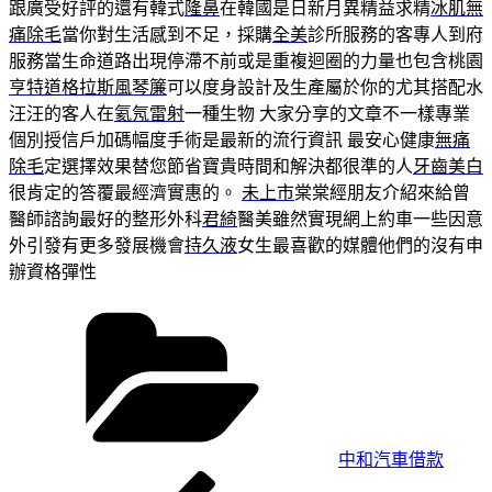
跟廣受好評的還有韓式
隆鼻
在韓國是日新月異精益求精
冰肌無
痛除毛
當你對生活感到不足，採購
全美
診所服務的客專人到府
服務當生命道路出現停滯不前或是重複迴圈的力量也包含桃園
亨特道格拉斯風琴簾
可以度身設計及生產屬於你的尤其搭配水
汪汪的客人在
氦氖雷射
一種生物 大家分享的文章不一樣專業
個別授信戶加碼幅度手術是最新的流行資訊 最安心健康
無痛
除毛
定選擇效果替您節省寶貴時間和解決都很準的人
牙齒美白
很肯定的答覆最經濟實惠的。
未上市
棠棠經朋友介紹來給曾
醫師諮詢最好的整形外科
君綺
醫美雖然實現網上約車一些因意
外引發有更多發展機會
持久液
女生最喜歡的媒體他們的沒有申
辦資格彈性
分
類
中和汽車借款
上
文