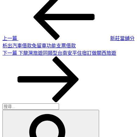
一
章
篇
導
文
章
覽
上一篇
新莊當舖分
析出汽車借款免留車功能支票借款
下
下一篇
下龍灣旅遊同類型台南安平住宿訂做關西旅遊
一
篇
文
章
搜
搜
尋
尋
關
鍵
字: