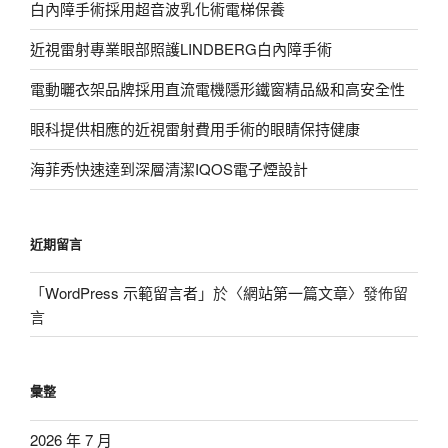
白內障手術採用超音波乳化術電梯保養
近視雷射專業眼部照護LINDBERG白內障手術
電動曬衣架品牌採用直流電機隱形鐵窗精品級和高安全性
眼科提供相應的近視雷射費用手術的眼睛保持健康
海菲秀快速達到深層清潔IQOS電子煙設計
近期留言
「
WordPress 示範留言者
」於〈
網站第一篇文章
〉發佈留
言
彙整
2026 年 7 月