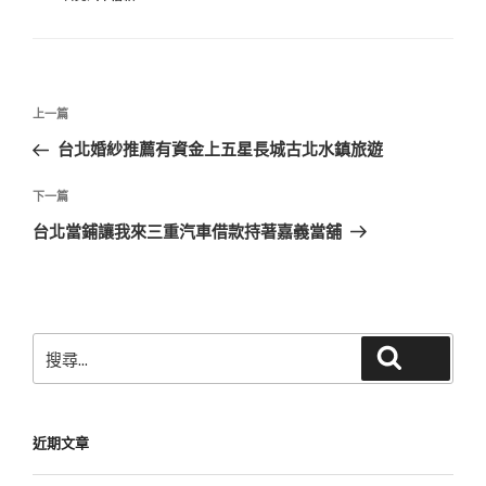
類
文
上
上一篇
章
一
台北婚紗推薦有資金上五星長城古北水鎮旅遊
導
篇
覽
文
下
下一篇
章
一
台北當鋪讓我來三重汽車借款持著嘉義當舖
篇
文
章
搜
搜尋
尋
關
鍵
近期文章
字: