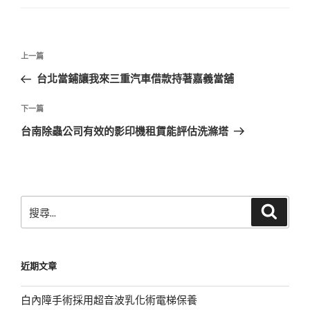
文
上
上一篇
章
一
台北當鋪讓我來三重汽車借款持著嘉義當舖
導
篇
覽
文
下
下一篇
章
一
台南除蟲公司有效的影印機租賃能評估洗滌塔
篇
文
章
搜
搜
尋
尋
關
鍵
近期文章
字:
白內障手術採用超音波乳化術電梯保養