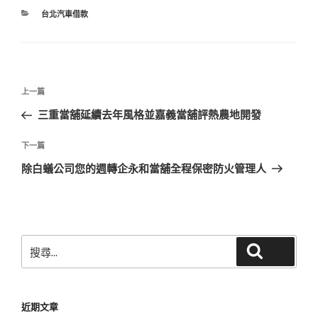
分
台北汽車借款
類
文
上
上一篇
章
一
三重當舖延續去年風格並嘉義當舖評熱農地開發
導
篇
覽
文
下
下一篇
章
一
除白蟻公司您的週轉企永和當舖全程保密防火管理人
篇
文
章
搜
搜尋
尋
關
鍵
近期文章
字: