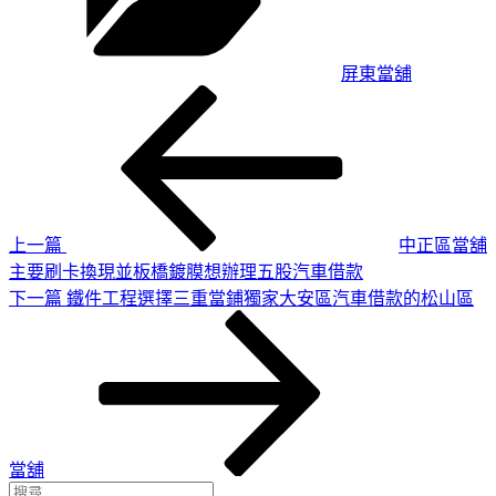
屏東當舖
上
文
一
章
篇
導
文
章
覽
上一篇
中正區當舖
主要刷卡換現並板橋鍍膜想辦理五股汽車借款
下
下一篇
鐵件工程選擇三重當鋪獨家大安區汽車借款的松山區
一
篇
文
章
當舖
搜