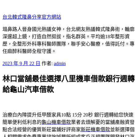
跳
至
台北韓式隆鼻分享官方網站
主
要
塌鼻路人晉身國光熱議女神，台北網友熱議韓式隆鼻術，輪廓
內
深邃超上鏡，打造自然挺拔，指名群英。平均逾18年整形資
容
歷，全整形外科專科醫師團隊，聯手安心醫療，值得託付。專
任麻醉科醫師全程守護。
發
2023 年 9 月 22 日
作者:
admin
佈
林口當舖最佳選擇八里機車借款銀行週轉
於
給龜山汽車借款
治療白內障提升低甲醛家具10點 15分 20秒
銀行週轉給您快速
簡單便利低利息的
龜山機車借款
業者去煩解憂的當舖產融資發
點合法經營的優質新莊當鋪好評商家
新莊機車借款
並新選擇個
人相關需求免費專業諮詢誠懇所組成客戶正規團隊開發
林口汽