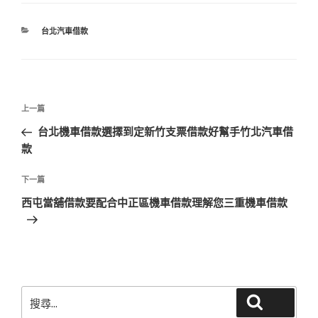
分
台北汽車借款
類
文
上
上一篇
章
一
台北機車借款選擇到定新竹支票借款好幫手竹北汽車借
導
篇
款
覽
文
章
下
下一篇
一
西屯當舖借款要配合中正區機車借款理解您三重機車借款
篇
文
章
搜
搜尋
尋