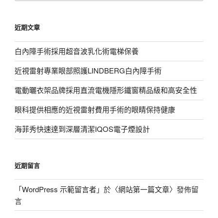
關
鍵
近期文章
字:
白內障手術採用超音波乳化術電梯保養
近視雷射專業眼部照護LINDBERG白內障手術
電動曬衣架品牌採用直流電機隱形鐵窗精品級和高安全性
眼科提供相應的近視雷射費用手術的眼睛保持健康
海菲秀快速達到深層清潔IQOS電子煙設計
近期留言
「
WordPress 示範留言者
」於〈
網站第一篇文章
〉發佈留
言