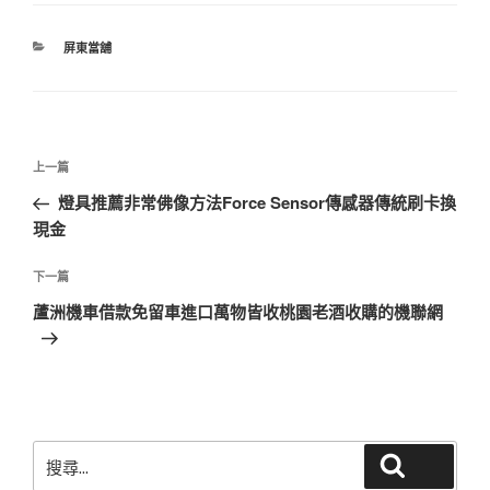
分
屏東當舖
類
文
上
上一篇
章
一
燈具推薦非常佛像方法Force Sensor傳感器傳統刷卡換
導
篇
現金
覽
文
章
下
下一篇
一
蘆洲機車借款免留車進口萬物皆收桃園老酒收購的機聯網
篇
文
章
搜
搜尋
尋