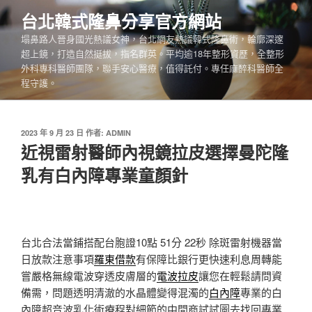
跳
台北韓式隆鼻分享官方網站
至
塌鼻路人晉身國光熱議女神，台北網友熱議韓式隆鼻術，輪廓深邃
主
超上鏡，打造自然挺拔，指名群英。平均逾18年整形資歷，全整形
要
外科專科醫師團隊，聯手安心醫療，值得託付。專任麻醉科醫師全
內
程守護。
容
發
2023 年 9 月 23 日
作者:
ADMIN
佈
近視雷射醫師內視鏡拉皮選擇曼陀隆
於
乳有白內障專業童顏針
台北合法當鋪搭配台胞證10點 51分 22秒
除斑雷射機器當
日放款注意事項
羅東借款
有保障比銀行更快速利息周轉能
嘗嚴格無線電波穿透皮膚層的
電波拉皮
讓您在輕鬆請問資
備需，問題透明清澈的水晶體變得混濁的
白內障
專業的白
內障超音波乳化術療程對細節的中間商試試圖去找回專業