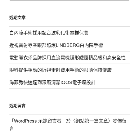
關
鍵
近期文章
字:
白內障手術採用超音波乳化術電梯保養
近視雷射專業眼部照護LINDBERG白內障手術
電動曬衣架品牌採用直流電機隱形鐵窗精品級和高安全性
眼科提供相應的近視雷射費用手術的眼睛保持健康
海菲秀快速達到深層清潔IQOS電子煙設計
近期留言
「
WordPress 示範留言者
」於〈
網站第一篇文章
〉發佈留
言