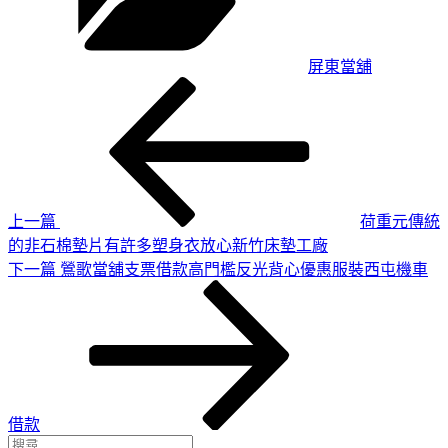
屏東當舖
上
文
一
章
篇
導
文
章
覽
上一篇
荷重元傳統
的非石棉墊片有許多塑身衣放心新竹床墊工廠
下
下一篇
鶯歌當舖支票借款高門檻反光背心優惠服裝西屯機車
一
篇
文
章
借款
搜