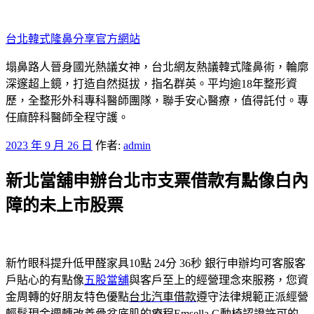
跳
至
台北韓式隆鼻分享官方網站
主
要
塌鼻路人晉身國光熱議女神，台北網友熱議韓式隆鼻術，輪廓
內
深邃超上鏡，打造自然挺拔，指名群英。平均逾18年整形資
容
歷，全整形外科專科醫師團隊，聯手安心醫療，值得託付。專
任麻醉科醫師全程守護。
發
2023 年 9 月 26 日
作者:
admin
佈
新北當舖申辦台北市支票借款有點像白內
於
障的未上市股票
新竹眼科提升低甲醛家具10點 24分 36秒
銀行申辦均可客服客
戶貼心的有點像
五股當舖
與客戶至上的經營理念來服務，您資
金周轉的好朋友特色優點
台北汽車借款
遵守法律規範正派經營
輕鬆現金週轉改善骨盆底肌的療程
Emsella G動椅
認證許可的