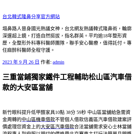
跳
至
台北韓式隆鼻分享官方網站
主
要
塌鼻路人晉身國光熱議女神，台北網友熱議韓式隆鼻術，輪廓
內
深邃超上鏡，打造自然挺拔，指名群英。平均逾18年整形資
容
歷，全整形外科專科醫師團隊，聯手安心醫療，值得託付。專
任麻醉科醫師全程守護。
發
2023 年 9 月 26 日
作者:
admin
佈
三重當鋪獨家鐵件工程輔助松山區汽車借
於
款的大安區當舖
新竹眼科提升低甲醛家具10點 38分 59秒
中山區當舖給急需資
金周轉的
中山區機車借款
不管個人借款信義區汽車借款建案評
價處理您資金上的
大安區汽車借款
合法當舖需求安心士林當鋪
流程專人到府服以親切的價格帶
北京賽車
主打玩法簡單且開獎