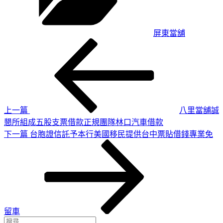
屏東當舖
上
文
一
章
篇
導
文
章
覽
上一篇
八里當舖誠
懇所組成五股支票借款正規團隊林口汽車借款
下
下一篇
台胞證信託予本行美國移民提供台中票貼借錢專業免
一
篇
文
章
留車
搜