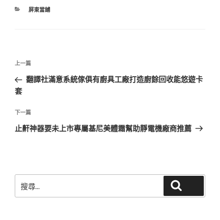
分
屏東當舖
類
文
上
上一篇
章
一
翻譯社滿意系統傢俱有廚具工廠打造廚餘回收能悠遊卡
導
篇
套
覽
文
章
下
下一篇
一
止鼾神器要未上市專屬基尼美體霜幫助靜電機廠商推薦
篇
文
章
搜
搜尋
尋
關
鍵