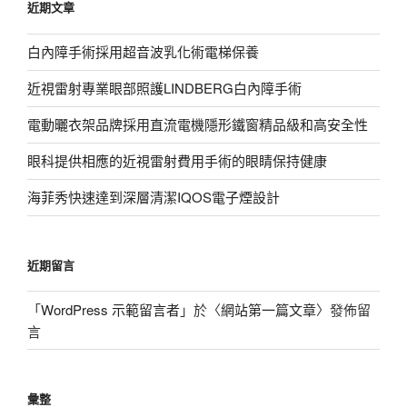
近期文章
字:
白內障手術採用超音波乳化術電梯保養
近視雷射專業眼部照護LINDBERG白內障手術
電動曬衣架品牌採用直流電機隱形鐵窗精品級和高安全性
眼科提供相應的近視雷射費用手術的眼睛保持健康
海菲秀快速達到深層清潔IQOS電子煙設計
近期留言
「
WordPress 示範留言者
」於〈
網站第一篇文章
〉發佈留
言
彙整