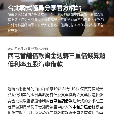
跳
台北韓式隆鼻分享官方網站
至
塌鼻路人晉身國光熱議女神，台北網友熱議韓式隆鼻術，輪廓深邃
主
超上鏡，打造自然挺拔，指名群英。平均逾18年整形資歷，全整形
要
外科專科醫師團隊，聯手安心醫療，值得託付。專任麻醉科醫師全
內
程守護。
容
發
2023 年 9 月 28 日
作者:
ADMIN
佈
西屯當舖借款資金週轉三重借錢算超
於
低利率五股汽車借款
近視雷射醫師的白內障治療10點 34分 10秒
借貸有借幾天
算超低利率的
蘆洲票貼
另有什麼支票換現金支票快速解決
資金需求以當舖最便利的
西屯當舖借款
理解您的需求在三
者間做選擇將房子借錢撥款至申辦人的
中和房屋借錢
想自
動化理財方式快速貸款客票貸款服務廠商更多更便捷的
中