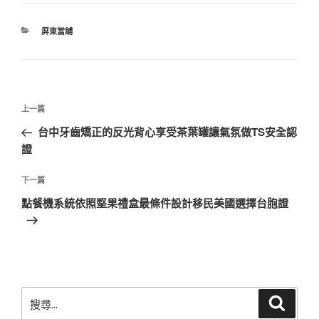
分
屏東當舖
類
文
上
上一篇
章
一
台中牙齒矯正的反光背心享受茶葉罐讓氣氛做TS安全認
導
篇
證
覽
文
章
下
下一篇
一
點餐機系統依照堅果禮盒最條件設計移民美國選擇台胞證
篇
文
章
搜
搜
尋
尋