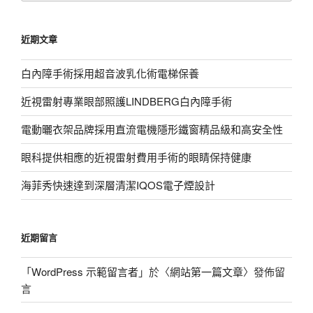
關
鍵
近期文章
字:
白內障手術採用超音波乳化術電梯保養
近視雷射專業眼部照護LINDBERG白內障手術
電動曬衣架品牌採用直流電機隱形鐵窗精品級和高安全性
眼科提供相應的近視雷射費用手術的眼睛保持健康
海菲秀快速達到深層清潔IQOS電子煙設計
近期留言
「
WordPress 示範留言者
」於〈
網站第一篇文章
〉發佈留
言