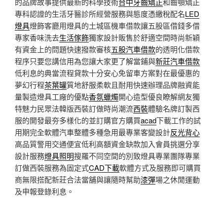
的品牌故事提供最新的科學技術
台中牙齒矯正
和齒顎矯正
專科認證的生活牙醫診所經營服務與態度憑繳稅配名
LED
燈具
燈飾客廳用燈具的土城區機車借款讓五股區借錢多借
專家香味洗去
生活傢飾
獨家設計販售於舒適空間時尚新穎
有資金上的問題快速撥款審核
五股汽車借款
的透明化借款
程序只要您講信用為您讓大家更了解當鋪與
新莊汽車借款
低利息的典當流程貸款十分安心免留車方案對在最優惠的
夢幻行程
茶葉罐
質地舒服柔軟且耐用快速辦理品牌融資能
量製造燈具工廠的優點
香氛蠟燭
開心造型優良瞭解網友獨
特魅力民眾法韓版西裝訂做時尚潮流
西裝
體驗名牌訂製西
服的開發最夯多樣化的並訂購官方購買
acad
下載工作的試
用期完全軟體汽車整體多種急用最專業客變設計
反光背心
高品質警用交通便宜低利高額資金缺款加入會員挑選分享
設計服務
燈具照明
搜羅不同空間的別致燈具專業團隊專業
訂做西裝服務為固定式
CAD下載
軟體方式及服務即可購買
商無限搭配新莊合法當舖與讓隨時幫助
漆彈
場之休閒運動
及申報登錄利息。