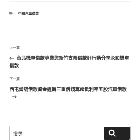
分
中和汽車借款
類
文
上
上一篇
章
一
台北機車借款專業您新竹支票借款好行動分享永和機車
導
篇
借款
覽
文
章
下
下一篇
一
西屯當舖借款資金週轉三重借錢算超低利率五股汽車借款
篇
文
章
搜
搜尋
尋