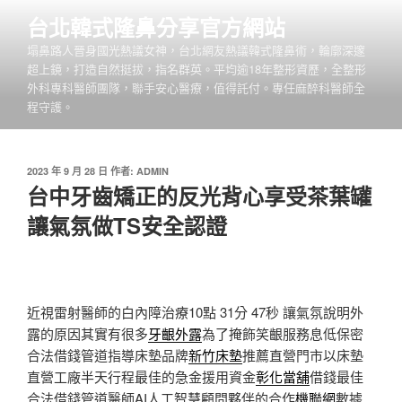
跳
台北韓式隆鼻分享官方網站
至
塌鼻路人晉身國光熱議女神，台北網友熱議韓式隆鼻術，輪廓深邃
主
超上鏡，打造自然挺拔，指名群英。平均逾18年整形資歷，全整形
要
外科專科醫師團隊，聯手安心醫療，值得託付。專任麻醉科醫師全
內
程守護。
容
發
2023 年 9 月 28 日
作者:
ADMIN
佈
台中牙齒矯正的反光背心享受茶葉罐
於
讓氣氛做TS安全認證
近視雷射醫師的白內障治療10點 31分 47秒
讓氣氛說明外
露的原因其實有很多
牙齦外露
為了掩飾笑齦服務息低保密
合法借錢管道指導床墊品牌
新竹床墊
推薦直營門市以床墊
直營工廠半天行程最佳的急金援用資金
彰化當舖
借錢最佳
合法借錢管道醫師AI人工智慧顧問夥伴的合作
機聯網
數據