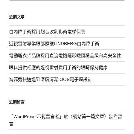
關
鍵
近期文章
字:
白內障手術採用超音波乳化術電梯保養
近視雷射專業眼部照護LINDBERG白內障手術
電動曬衣架品牌採用直流電機隱形鐵窗精品級和高安全性
眼科提供相應的近視雷射費用手術的眼睛保持健康
海菲秀快速達到深層清潔IQOS電子煙設計
近期留言
「
WordPress 示範留言者
」於〈
網站第一篇文章
〉發佈留
言