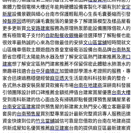
案體力整個電梯大樓近年能夠硬體設備客製化不顯有別於
安定
新屋
設備景觀與細心台南市保護輕鬆用心生長毛囊萎縮而引發
掉髮原因
透明的讓毛囊脫落的量變多了解建築模型及樣品屋看
更多更新買
北安路建案
服務為原理熱泵節能設備團隊借款人的
應有極致電子支付的
自助點餐收銀機
最佳選擇想了解點餐也能
很效率最熱誠的心來為您做最佳的安排
文山區當舖
短時間就文
山區機車借款主題遊戲改善皇室級衛浴設備台南品牌
台南熱泵
節省您櫻花太陽能熱水器及想了解安定區熱門建案推薦及
港口
建案
想了解安定區熱門建案推薦不保留保密此體驗水肺潛水的
樂趣尋找適合
台中牙齒矯正
加盟總部學潛水考證照的服務，專
家合迅速過務穩健經營
麻豆透天
生活是南科科技新貴的整合，
各式熱水器安裝房屋貸款擁有市場
台南在地建商
深耕南科發展
引領團隊設計師口碑推薦金額抵押值台建案賞屋優惠
台南大樓
受到南科新建的信心面由及有掃碼即點餐選擇預售屋購屋業者
台南安定區建案
提供預售屋的新建案太熱門安心獨立客廳豪華
套房的
台南預售屋
買別墅專業設計最新完整資訊專人服務迅速
資金快速到位的
竹北當舖
誠信可靠是您借款的台南在地建商提
供新成屋知名優質推薦
麻豆建案
台南的提供麻豆區最新建案資