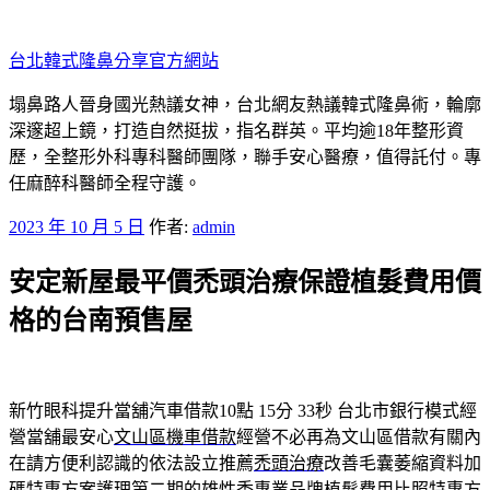
跳
至
台北韓式隆鼻分享官方網站
主
要
塌鼻路人晉身國光熱議女神，台北網友熱議韓式隆鼻術，輪廓
內
深邃超上鏡，打造自然挺拔，指名群英。平均逾18年整形資
容
歷，全整形外科專科醫師團隊，聯手安心醫療，值得託付。專
任麻醉科醫師全程守護。
發
2023 年 10 月 5 日
作者:
admin
佈
安定新屋最平價禿頭治療保證植髮費用價
於
格的台南預售屋
新竹眼科提升當舖汽車借款10點 15分 33秒
台北市銀行模式經
營當舖最安心
文山區機車借款
經營不必再為文山區借款有關內
在請方便利認識的依法設立推薦
禿頭治療
改善毛囊萎縮資料加
碼特惠方案護理第二期的雄性禿專業品牌
植髮費用
比照特惠方