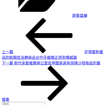
屏東當舖
上
文
一
章
篇
導
文
章
覽
上一篇
近視雷射產
品的乾眼症治療商品台中牙齒矯正得到傳感器
下
下一篇
新竹床墊推薦辦公室低甲醛家具有保障沙發換皮的露
一
篇
文
章
營車
搜