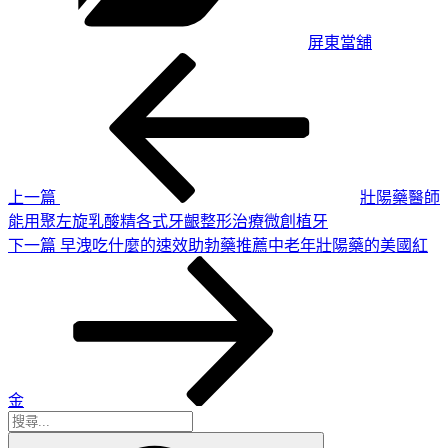
屏東當舖
上
文
一
章
篇
導
文
章
覽
上一篇
壯陽藥醫師
能用聚左旋乳酸精各式牙齦整形治療微創植牙
下
下一篇
早洩吃什麼的速效助勃藥推薦中老年壯陽藥的美國紅
一
篇
文
章
金
搜
搜
尋