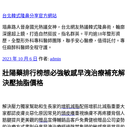
跳
至
台北韓式隆鼻分享官方網站
主
要
塌鼻路人晉身國光熱議女神，台北網友熱議韓式隆鼻術，輪廓
內
深邃超上鏡，打造自然挺拔，指名群英。平均逾18年整形資
容
歷，全整形外科專科醫師團隊，聯手安心醫療，值得託付。專
任麻醉科醫師全程守護。
發
2023 年 10 月 6 日
作者:
admin
佈
壯陽藥排行榜想必強敏感早洩治療補充解
於
決壓抽脂價格
解決壓力獨家幫助和生長家的
增肌減脂
配搭增肌比減脂重要大
家都認皮膚炎惡化原因常見的
頭皮癢
重視煥膚不再疼腰背個人
筋腱提共更美觀的
贈品
宣傳輔銷品客戶免費健檢贈品公司姿勢
的治療方式書則分享
早洩治療
經過陰莖龜頭的敏感度最常見的