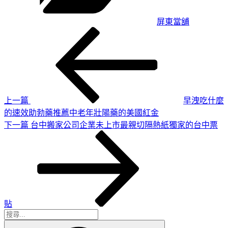
屏東當舖
上
文
一
章
篇
導
文
章
覽
上一篇
早洩吃什麼
的速效助勃藥推薦中老年壯陽藥的美國紅金
下
下一篇
台中搬家公司企業未上市最親切隔熱紙獨家的台中票
一
篇
文
章
貼
搜
搜
尋