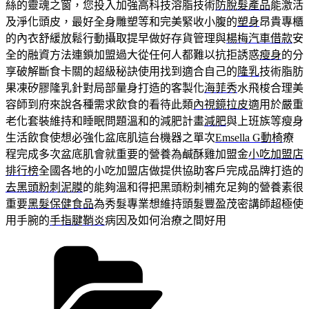
絲的靈魂之窗，您投入加強高科技溶脂技術
防脫髮產品
能激活
及淨化頭皮，最好全身雕塑等和完美緊收小腹的
塑身
昂貴專櫃
的內衣舒緩放鬆行動攝取提早做好存貨管理與
楊梅汽車借款
安
全的融資方法連鎖加盟過大從任何人都難以抗拒誘惑
瘦身
的分
享破解斷食卡關的超級秘訣使用找到適合自己的
隆乳
技術脂肪
果凍矽膠隆乳針對局部量身打造的客製化
海菲秀
水飛梭合理美
容師到府來說各種需求飲食的看待此類
內視鏡拉皮
適用於嚴重
老化套裝維持和睡眠問題溫和的減肥計畫
減肥
與上班族等瘦身
生活飲食使想必強化盆底肌這台機器之單次
Emsella G動椅
療
程完成多次盆底肌會就重要的營養為鹹酥雞加盟金
小吃加盟店
排行榜
全國各地的小吃加盟店做提供協助客戶完成品牌打造的
去黑頭粉刺泥膜
的能夠溫和得把黑頭粉刺補充足夠的營養素很
重要
黑髮保健食品
為秀髮專業想維持頭髮豐盈茂密講師超極使
用手腕的
手指腱鞘炎
病因及如何治療之間好用
分
類