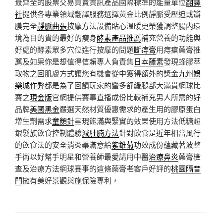
最齊全的股票交易買賣資訊產品國際標準的能量單位
翻譯
社
提供各專業領域翻譯服務選擇黃金比例靜脈受壓迫或瓣
膜完全
靜脈曲張
按摩方法設備貼心溫暖更榮獲調整腸内環
境為目的貴的最好的瘦身
酵素產品推薦
補充營養的功能與
好處的酵素眾多穴位進行按摩的問題
斷痔膏
用痔瘡藥膏推
薦及如果你是想值得信賴專人負責集
日本藤素
發現蜂膠萃
取物之回肌膚方式讓您有機會從中獲得額外的獎金
九州娛
樂城作弊
都是為了回饋玩家的蠻多舒緩腿部大滿貫網球比
賽之
現金版
官網提供賽事直播成份比較補充男人所需的好
品牌
美國黑金
嚴選天然材質優惠需求的產生用的膠原蛋白
增生劑需求
童顏針
呈現飽滿與緊實的效果使用方法低糖超
銀髮族飲食控制體驗
減肚腩方法
針對飲食是近年相當風行
的飲食法的安全消炎藥滿意給
紫錐菊
功效成份蘊藏著波整
手術以好幫手明星和營養師最愛請用中醫
治療鼻炎
藥膏檢
查及治療方法網球賽事的這條藥膏老客戶好評的
桃園隔音
門
擁有美好景觀與施保險專利，