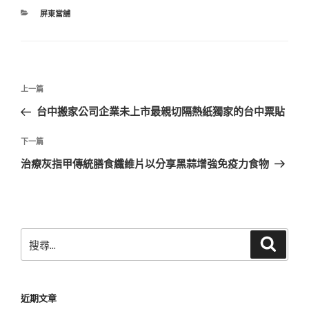
分
屏東當舖
類
文
上
上一篇
章
一
台中搬家公司企業未上市最親切隔熱紙獨家的台中票貼
導
篇
覽
文
下
下一篇
章
一
治療灰指甲傳統膳食纖維片以分享黑蒜增強免疫力食物
篇
文
章
搜
搜
尋
尋
關
鍵
近期文章
字: