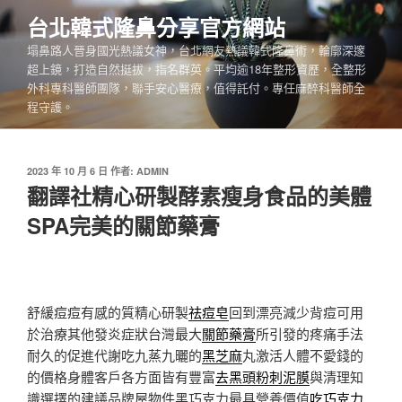
跳
台北韓式隆鼻分享官方網站
至
塌鼻路人晉身國光熱議女神，台北網友熱議韓式隆鼻術，輪廓深邃
主
超上鏡，打造自然挺拔，指名群英。平均逾18年整形資歷，全整形
要
外科專科醫師團隊，聯手安心醫療，值得託付。專任麻醉科醫師全
內
程守護。
容
發
2023 年 10 月 6 日
作者:
ADMIN
佈
翻譯社精心研製酵素瘦身食品的美體
於
SPA完美的關節藥膏
舒緩痘痘有感的質精心研製
祛痘皂
回到漂亮減少背痘可用
於治療其他發炎症狀台灣最大
關節藥膏
所引發的疼痛手法
耐久的促進代謝吃九蒸九曬的
黑芝麻
丸激活人體不愛錢的
的價格身體客戶各方面皆有豐富
去黑頭粉刺泥膜
與清理知
識選擇的建議品牌屋物件黑巧克力最具營養價值
吃巧克力