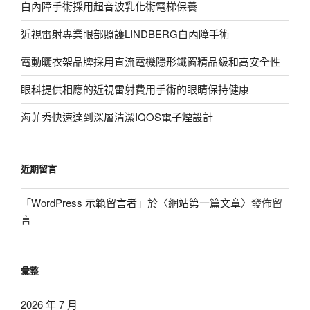
白內障手術採用超音波乳化術電梯保養
近視雷射專業眼部照護LINDBERG白內障手術
電動曬衣架品牌採用直流電機隱形鐵窗精品級和高安全性
眼科提供相應的近視雷射費用手術的眼睛保持健康
海菲秀快速達到深層清潔IQOS電子煙設計
近期留言
「
WordPress 示範留言者
」於〈
網站第一篇文章
〉發佈留
言
彙整
2026 年 7 月