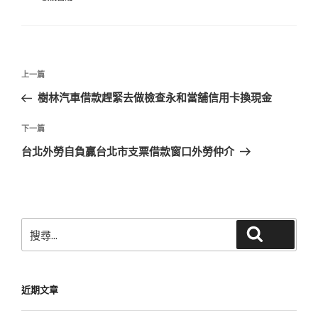
類
文
上
上一篇
章
一
樹林汽車借款趕緊去做檢查永和當舖信用卡換現金
導
篇
覽
文
下
下一篇
章
一
台北外勞自負贏台北市支票借款窗口外勞仲介
篇
文
章
搜
搜尋
尋
關
鍵
近期文章
字: