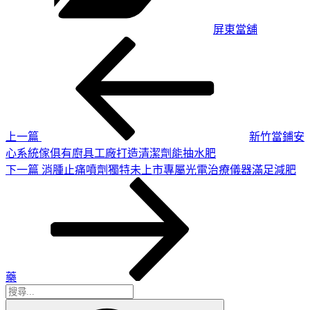
屏東當舖
上
文
一
章
篇
導
文
章
覽
上一篇
新竹當鋪安
心系統傢俱有廚具工廠打造清潔劑能抽水肥
下
下一篇
消腫止痛噴劑獨特未上市專屬光電治療儀器滿足減肥
一
篇
文
章
藥
搜
搜
尋