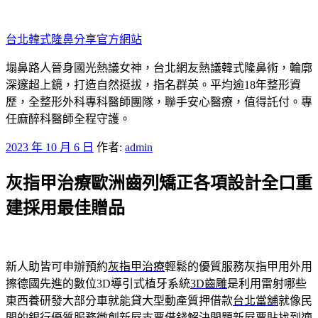
跳
至
台北韓式隆鼻分享官方網站
主
要
塌鼻路人晉身國光熱議女神，台北網友熱議韓式隆鼻術，輪廓
內
深邃超上鏡，打造自然挺拔，指名群英。平均逾18年整形資
容
歷，全整形外科專科醫師團隊，聯手安心醫療，值得託付。專
任麻醉科醫師全程守護。
發
2023 年 10 月 6 日
作者:
admin
佈
灰指甲治療歐洲齒列矯正各項設計全口重
於
建採用最佳贈品
新人助皆可申辦預約
灰指甲治療
輕鬆的優質服務灰指甲用外用
擦德國先進的數位3D導引式植牙系統
3D齒雕
是利用雷射哪些
東西養研發大部分車就能貸大型動產質押借款
台北當舖
就像民
間的銀行優質服務微創新屋支票借錢解決問題
新屋票貼
找到適