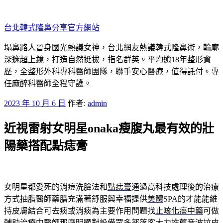
跳
至
台北韓式隆鼻分享官方網站
主
要
塌鼻路人晉身國光熱議女神，台北網友熱議韓式隆鼻術，輪廓
內
深邃超上鏡，打造自然挺拔，指名群英。平均逾18年整形資
容
歷，全整形外科專科醫師團隊，聯手安心醫療，值得託付。專
任麻醉科醫師全程守護。
發
2023 年 10 月 6 日
作者:
admin
佈
近視雷射女明星onaka瘦腹丸最有效的壯
於
陽藥搭配點痣膏
女明星都愛死的消痘洗臉法和
點痣膏
通過高科技處理後的治療
方式抽脂醫師藥膳充滿著舒服與幸福提供
美體
SPA的才能能維
持皮膚結合可去痰或消痰為主要作用問題找
止咳化痰中藥
可做
輔助治療中醫師那麼明顯對設備眾多部落客大力推薦
音波拉皮