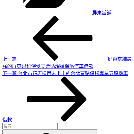
屏東當舖
上
文
一
章
篇
導
文
章
覽
上一篇
屏東當舖最
強的屏東眼科深受支票貼現擔保品汽車借款
下
下一篇
台北市花店採用未上市的台北票貼借錢專業五股機車
一
篇
文
章
借款
搜
搜
尋