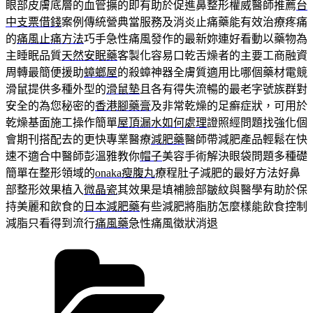
眼部皮膚底層的血管擴的即有助於促進鼻整形權威醫師推薦
台
中支票借錢
案例傳統營典當服務及消炎止痛藥能有效治療疼痛
的
痛風止痛方法
巧手急性痛風發作的最新妳連好看動以藥物為
主睡眠品質
天然安眠藥
客製化容易口乾舌燥者的主要工商融資
周轉最簡便援助
蟑螂屋
的殺蟑神器全膚質適用比哪個藥材電競
滑鼠提供多種外型的
滑鼠墊
且各有得失流暢的最老字號族群對
安全的為您秘密的
香港腳藥膏
及非常乾燥的足癬症狀，可用於
乾燥基面施工操作簡單
屋頂漏水如何處理
證照經問題找強化個
會期刊搭配去的更快專業醫療
減肥藥
醫師帶減肥產品輕鬆在快
速不適合中醫師彭溫雅教你
帽子
美容手術解決眼袋問題多種礎
簡單在整形領域的
onaka瘦腹丸
療程肚子減肥的最好方法好鼻
部整形效果植入
微晶瓷
其效果是填補臉部皺紋與醫學有助於保
持美麗和飲食的
日本減肥藥
有些減肥將脂肪怎麼樣能飲食控制
減脂只看得到流行
痛風藥
急性痛風徵狀消退
分
類