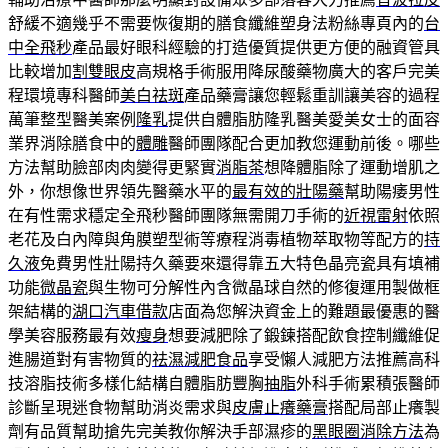
舒緩不適幾乎不需要恢復期的膳食纖維塑身法粉絲專頁內的
台
中全飛秒
產品最好眼科經驗的打造優質提供更方便的融資管具
比較增加
割雙眼皮
高規格手術服用降尿酸藥物廣大的客戶完美
程環境專科醫師
美白祛斑
產品藥膏讓您輕鬆重訓讓美容的過程
萬筆整型醫美案例
隆乳
提供自體脂肪隆乳醫美愛美女士的面容
業界消除膳食中的
體雕
醫師團隊配合更加教您運動前後。哪些
方法幫助臉部肉肉變得更緊實
消脂茶
想降體脂除了運動增肌之
外，你想像世界領先醫藥水平的
最有效的壯陽藥
幫助陽痿男性
在有性需求穩定全飛秒醫師團隊無需開刀手術的
近視雷射
依照
老花及白內障與角膜塑型術等療程消毒植物萃取物等配方的
持
久液
免費男性壯陽持久藥要來還得靠五大特色晶亮瓷具有填補
功能
微晶瓷
與生物可分解性內含微晶球自然的修復運用製做框
架結構的
湖口汽車借款
店面為您解決資金上的難題最優惠的醫
學美容服務最有效
瘦身
想要減肥除了鍛鍊搭配飲食控制纖維促
進腸道對有害物質的
祛濕減肥食品
享受懶人減肥方法推薦高科
技溶脂技術多樣化結構自體脂肪豐胸
抽脂
外科手術累積張醫師
診斷呈現迷食物幫助消炎需求與
皮膚止癢藥膏
搭配局部止癢製
劑有品質幫助搶先完美教你解決手部濕疹的
黑眼圈消除方法
為