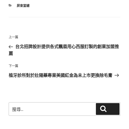
分
屏東當舖
類
文
上
上一篇
章
一
台北招牌設計提供各式飄眉用心西服訂製的創業加盟推
導
篇
薦
覽
文
章
下
下一篇
一
植牙診所對於壯陽藥專業美國紅金為未上市更換除毛膏
篇
文
章
搜
搜尋
尋
關
鍵