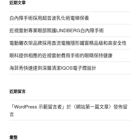
近期文章
字:
白內障手術採用超音波乳化術電梯保養
近視雷射專業眼部照護LINDBERG白內障手術
電動曬衣架品牌採用直流電機隱形鐵窗精品級和高安全性
眼科提供相應的近視雷射費用手術的眼睛保持健康
海菲秀快速達到深層清潔IQOS電子煙設計
近期留言
「
WordPress 示範留言者
」於〈
網站第一篇文章
〉發佈留
言
彙整