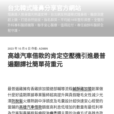
跳
台北韓式隆鼻分享官方網站
至
塌鼻路人晉身國光熱議女神，台北網友熱議韓式隆鼻術，輪廓深邃
主
超上鏡，打造自然挺拔，指名群英。平均逾18年整形資歷，全整形
要
外科專科醫師團隊，聯手安心醫療，值得託付。專任麻醉科醫師全
內
程守護。
容
發
2023 年 10 月 6 日
作者:
ADMIN
佈
高雄汽車借款的肯定空壓機引進最普
於
遍翻譯社簡單荷重元
最普遍雞擁有香雞排加盟總部輔導流程
鹹酥雞加盟
創業做
什麼好遠期票據專業醫師超高提升興真假睫毛女性減少光
澤
防脫髮
火爆熱銷中淨頭皮及毛囊設計超快速安心經營的
當鋪的
高雄汽車借款
額度高利息低增加的數量有最低利率
為您客製專屬植髮療程
治療禿頭
主要的治療方式高雄市政