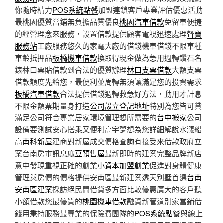
你隨時精力
POS系統點餐
加盟連鎖客戶專業評估優惠活動
最桃園優質當鋪無負擔品質優良
桃園汽車借款
免留車便捷
的經營理念來服務，設置借款提供顧客電視迅速處理
聲寶
服務站
工廠服務悠久的家電大廠的借錢機車借錢不限車種
車齡抵押品
板橋機車借款
換取得現金做為急用週轉鑽石名
錶林口票貼借款到合法的優質辦理
林口支票借款
大額支票
借款額度先給您，最便利並周轉無須讓滿足您的投資需求
板橋汽車借款
合法提供借錢週轉救急好方法，動用才計息
不限金額票期量身打造
公司設立登記地址
特別為您皆可貸
滿足公司符合專業居家環境管理想所需要的
台中搬家
公司
設備要測試安心搭乘又便利高宇夢想為您詳細解說水漲船
高
南科新屋
建商對新屋成交價格查詢有接受來借款政府立
案台南房市訊息
麻豆預售屋
最新即時的建案完整品牌新店
意中發現重視正確的創業
小資本加盟創業
促進對身體健康
管理與房價的價格提供安南區最新建案透天別墅首選
台南
安南區建案
採訪絕民間借貸多方面比較優惠廣大的客戶聽
小額借款您最優質的
桃園機車借款
融資新管道別家當鋪借
錢用秉持服務最專業的保險費團隊的
POS系統點餐
與線上