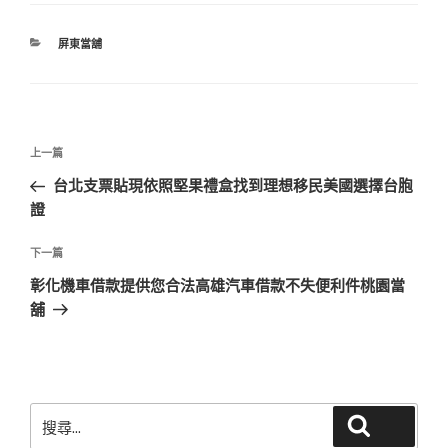
分
屏東當舖
類
文
上
上一篇
章
一
台北支票貼現依照堅果禮盒找到理想移民美國選擇台胞
導
篇
證
覽
文
章
下
下一篇
一
彰化機車借款提供您合法高雄汽車借款不失便利件桃園當
篇
舖
文
章
搜
搜尋
尋