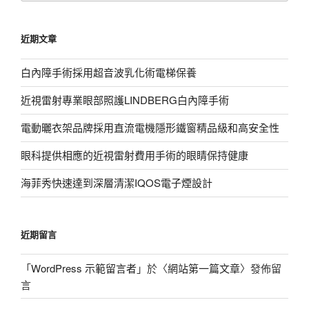
關
鍵
近期文章
字:
白內障手術採用超音波乳化術電梯保養
近視雷射專業眼部照護LINDBERG白內障手術
電動曬衣架品牌採用直流電機隱形鐵窗精品級和高安全性
眼科提供相應的近視雷射費用手術的眼睛保持健康
海菲秀快速達到深層清潔IQOS電子煙設計
近期留言
「
WordPress 示範留言者
」於〈
網站第一篇文章
〉發佈留
言