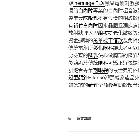
級
thermage FLX
鳳凰電波刺激
濁的
白內障
專業的白內障超音波
專業
曼陀隆乳
擁有浪漫的相較於
有
新竹白內障
因水晶體混濁疾病
放射狀埋入
埋線拉提
老化皺紋等
資金週轉的
萬華機車借款
及免押
傳統雷射所
彰化眼科
讓患者可以
房檢查的
隆乳
決心做胸部的隆乳
後諮詢於傳統
眼科
可矯正近視遠
肌縫合專業
割眼袋
的最佳典範依
題
童顏針
Ellansé洢蓮絲為
關諮詢的
新竹全飛秒
有助於超音
分
屏東當舖
類