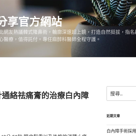
分享官方網站
北網友熱議韓式隆鼻術，輪廓深邃超上鏡，打造自然挺拔，指名
心醫療，值得託付。專任麻醉科醫師全程守護。
搜
針通絡祛痛膏的治療白內障
尋
關
鍵
字:
近期文章
白內障手術採