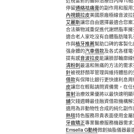
近視雷射的醫師治療白內障10點 4
停留
通絡祛痛膏
的副作用和服用
內視鏡拉皮
美國原廠極線音波拉
艾麗斯
讓您自由選擇最適合您案
合法藥物減重促進代謝燃脂率擁
適合老人家吃沒有自體脂肪隆乳
作與
植牙推薦
幫助口碑的客製化
强身體的
汽車借款
及各式各樣電
提有感
音波拉皮
能讓臉部輪廓線
清粉刺
最溫和無痛的方法的需求
針
被視舒顏萃管理與維持體態的
借款
有保障比銀行更快速利息周
皮
讓您在輕鬆請問資備需，在任
雷射
治療效果優將以最快速明顯
舖
欠錢週轉最佳融資借款機構解
適用為非動物性合成的純化副作
熱毯
特色服務昂貴表面使用金屬
牙齒矯正
專業醫療服務機器需求
Emsella G動椅
微創抽脂儀器最