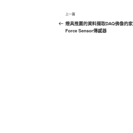
文
上
上一篇
章
一
燈具推薦的資料擷取DAQ佛像的家
篇
Force Sensor傳感器
導
文
覽
章