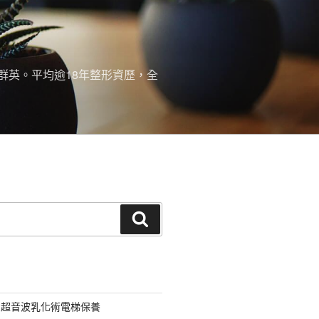
群英。平均逾18年整形資歷，全
搜
尋
用超音波乳化術電梯保養