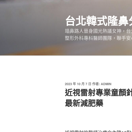
跳
至
台北韓式隆鼻
主
要
塌鼻路人晉身國光熱議女神，台
內
整形外科專科醫師團隊，聯手安
容
發
2023 年 10 月 7 日
作者:
ADMIN
佈
近視雷射專業童顏
於
最新減肥藥