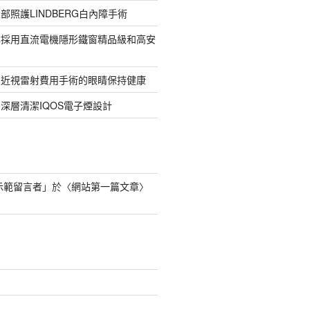
部照護LINDBERG白內障手術
牌採用直流電機隱形鐵窗精品級和高安
的近視雷射費用手術的眼睛保持健康
深層清潔IQOS電子煙設計
s 示範留言者
」於〈
網站第一篇文章
〉