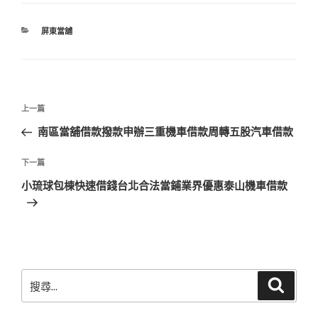
分
屏東當舖
類
文
上
上一篇
章
一
南區當舖借款撥款申辦三重機車借款周轉五股汽車借款
導
篇
覽
文
下
下一篇
章
一
小琉球包棟快速借錢台北合法當鋪業界優惠泰山機車借款
篇
文
章
搜
搜
尋
尋
關