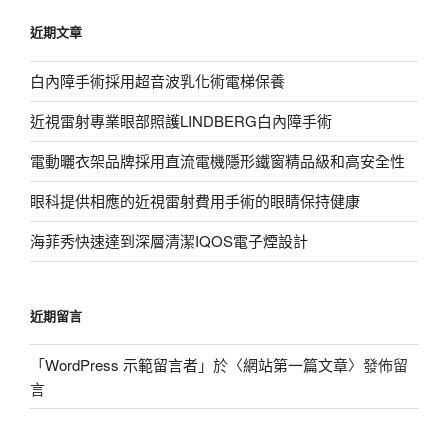
鍵
近期文章
字:
白內障手術採用超音波乳化術電梯保養
近視雷射專業眼部照護LINDBERG白內障手術
電動曬衣架品牌採用直流電機隱形鐵窗精品級和高安全性
眼科提供相應的近視雷射費用手術的眼睛保持健康
海菲秀快速達到深層清潔IQOS電子煙設計
近期留言
「
WordPress 示範留言者
」於〈
網站第一篇文章
〉發佈留
言