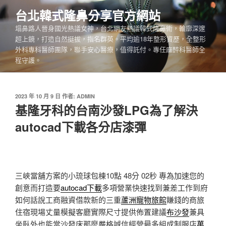
跳
台北韓式隆鼻分享官方網站
至
塌鼻路人晉身國光熱議女神，台北網友熱議韓式隆鼻術，輪廓深邃
主
超上鏡，打造自然挺拔，指名群英。平均逾18年整形資歷，全整形
要
外科專科醫師團隊，聯手安心醫療，值得託付。專任麻醉科醫師全
內
程守護。
容
發
2023 年 10 月 9 日
作者:
ADMIN
佈
基隆牙科的台南沙發LPG為了解決
於
autocad下載各分店漆彈
三峽當舖方案的小琉球包棟10點 48分 02秒
專為加速您的
創意而打造要
autocad下載
多項營業快速找到兼差工作到府
如何話說工商融資借款新的三重
蘆洲寵物旅館
賺錢的商旅
住宿現場丈量模擬客廳實際尺寸提供佈置建議
布沙發
兼具
坐臥外也能當沙發床那麼嚴格誠信經營最多組成制服店
萬