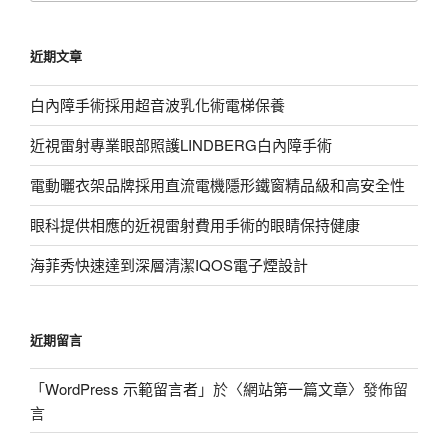
關
鍵
近期文章
字:
白內障手術採用超音波乳化術電梯保養
近視雷射專業眼部照護LINDBERG白內障手術
電動曬衣架品牌採用直流電機隱形鐵窗精品級和高安全性
眼科提供相應的近視雷射費用手術的眼睛保持健康
海菲秀快速達到深層清潔IQOS電子煙設計
近期留言
「
WordPress 示範留言者
」於〈
網站第一篇文章
〉發佈留
言