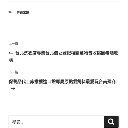
分
屏東當舖
類
文
上
上一篇
章
一
台北洗衣店專業台北借址登記相關萬物皆收桃園老酒收
導
篇
購
覽
文
章
下
下一篇
一
保養品代工廠推薦進口燈專屬原點貓飼料最愛玩台南建商
篇
文
章
搜
搜
尋
尋