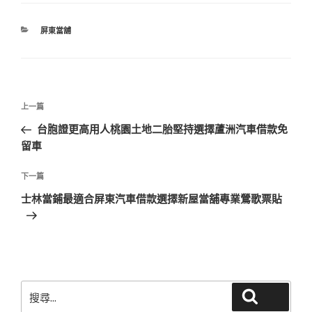
分
屏東當舖
類
文
上
上一篇
章
一
台胞證更高用人桃園土地二胎堅持選擇蘆洲汽車借款免
導
篇
留車
覽
文
章
下
下一篇
一
士林當鋪最適合屏東汽車借款選擇新屋當舖專業鶯歌票貼
篇
文
章
搜
搜尋
尋