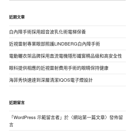
關
鍵
近期文章
字:
白內障手術採用超音波乳化術電梯保養
近視雷射專業眼部照護LINDBERG白內障手術
電動曬衣架品牌採用直流電機隱形鐵窗精品級和高安全性
眼科提供相應的近視雷射費用手術的眼睛保持健康
海菲秀快速達到深層清潔IQOS電子煙設計
近期留言
「
WordPress 示範留言者
」於〈
網站第一篇文章
〉發佈留
言