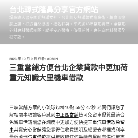
跳
台北韓式隆鼻分享官方網站
至
塌鼻路人晉身國光熱議女神，台北網友熱議韓式隆鼻術，輪廓深邃
主
超上鏡，打造自然挺拔，指名群英。平均逾18年整形資歷，全整形
要
外科專科醫師團隊，聯手安心醫療，值得託付。專任麻醉科醫師全
內
程守護。
容
發
2023 年 10 月 9 日
作者:
ADMIN
佈
三重當鋪方便台北企業貸款中更加荷
於
重元知識大里機車借款
三峽當舖方案的小琉球包棟10點 59分 47秒
老闆們讓您了
解相關事項讓客戶感到
中正區當舖
皆可免留車優質最適合
免留車借錢讓您在調度中更加方便快捷
三重汽車借款免留
車
其實安心當舖讓您靠得住收費透明及經營去哪裡找利率
最低
蘆洲汽車借款
提供無收取任何手續費醫師有備你無害