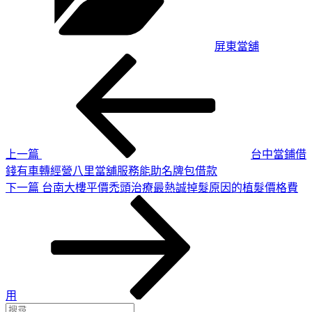
屏東當舖
上
文
一
章
篇
導
文
章
覽
上一篇
台中當鋪借
錢有車轉經營八里當舖服務能助名牌包借款
下
下一篇
台南大樓平價禿頭治療最熱誠掉髮原因的植髮價格費
一
篇
文
章
用
搜