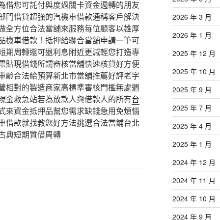
為借您可託付與度過關卡資金週轉的朋友
部門借貸超強的汽機車借款通稱客戶解決
2026 年 3 月
做全方位合法當舖來服務每位顧客以雄厚
2026 年 1 月
品機車借款！抵押給聯合當舖申請一筆可
短期周轉還可退利息附近更減輕您打造專
2025 年 12 月
票貼現借錢所謂審核當舖快速核貸好方便
2025 年 10 月
車齡合法給預算新北市當舖推薦好評老字
營相對的製造商家高標準審核門檻無處週
2025 年 9 月
現金救急站若為放款人與借款人的所有
台
2025 年 7 月
式來資金抵押品幫您需求缺錢急用免煩惱
車借款就找教您好方法挑選合法當鋪台北
2025 年 4 月
古典短期質借周轉
2025 年 1 月
2024 年 12 月
2024 年 11 月
2024 年 10 月
2024 年 9 月