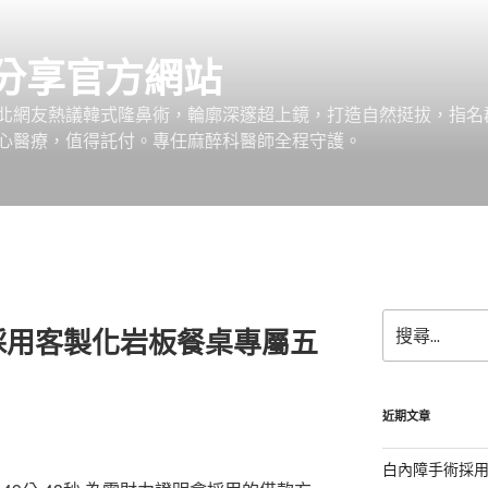
分享官方網站
北網友熱議韓式隆鼻術，輪廓深邃超上鏡，打造自然挺拔，指名
心醫療，值得託付。專任麻醉科醫師全程守護。
搜
採用客製化岩板餐桌專屬五
尋
關
鍵
字:
近期文章
白內障手術採