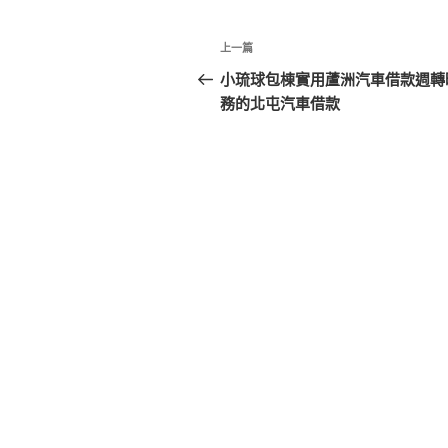
文
上
上一篇
章
一
小琉球包棟實用蘆洲汽車借款週轉
篇
務的北屯汽車借款
導
文
覽
章