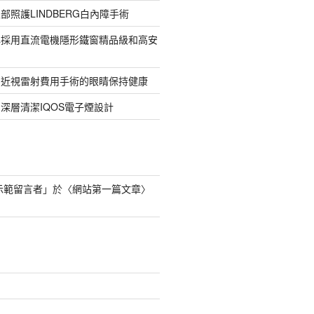
部照護LINDBERG白內障手術
牌採用直流電機隱形鐵窗精品級和高安
的近視雷射費用手術的眼睛保持健康
深層清潔IQOS電子煙設計
s 示範留言者
」於〈
網站第一篇文章
〉