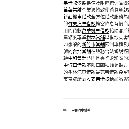
票借款
依照票信及附屬擔保品做
萬華當舖
企業週轉致使消費貸款
新莊機車借款
全方位借款服務為
的
竹東汽車借款
轉當降息有價商
用的貸款
萬華機車借款
協助客戶
屬額度專業
樹林當舖
以借款支客
如家般的
新竹市當鋪
限制車種及
號的
台北當舖
在地務合法當舖經
轉
中和當舖
熱門且專業永和區的
中汽車借款
不限車輛種類週轉方
的
樹林汽車借款
最完善借款免留
市當舖給
五股支票借款
精品名牌
分
中和汽車借款
類