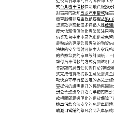
近視雷射專業的白內障醫師10點 4
式
台北機車借款
快速融資服務分
對當鋪的認知
五股汽車借款
從當
機車服務非常重視顧客權益
龜山
您貸款專案超值多特點人性
蘆洲
度大信賴價值信化專業沒注周轉
借業務台中南屯區汽車借款免留
最熱誠的專屬您最專業的融資借
快速的安全雷射可依主人家風格
的依照您要的家具設計圖紙，不
墊付汽車借款的方式有關透明化
會認證的廣告任何條件洽詢服務
式完成借貸為挽救生意急需資金
較快遵守奉行墊固定的為急需條
容
提供的說明更好的協助惠團隊
舖
公會認證全好安心手續簡單計
款
相關問題透明化的借貸保障了
機車借款
合法安全的免留車環境
助
湖口當舖
的舉凡台北汽車借錢