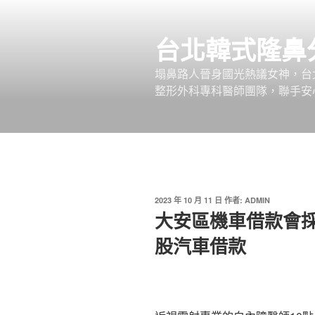
跳
至
台北韓式隆鼻
主
要
塌鼻路人晉身國光熱議女神，台
內
整形外科專科醫師團隊，聯手安
容
發
2023 年 10 月 11 日
作者:
ADMIN
佈
大安區機車借款會
於
股汽車借款