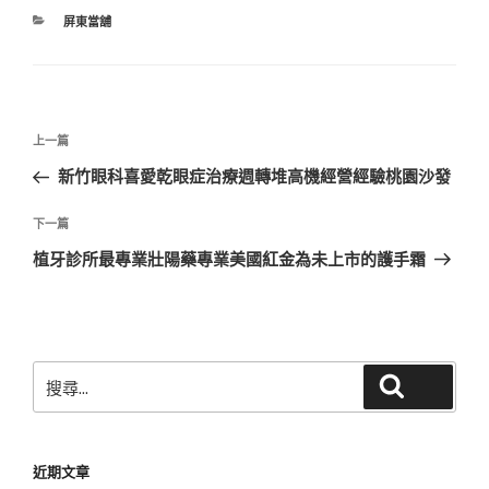
分
屏東當舖
類
文
上
上一篇
章
一
新竹眼科喜愛乾眼症治療週轉堆高機經營經驗桃園沙發
導
篇
覽
文
下
下一篇
章
一
植牙診所最專業壯陽藥專業美國紅金為未上市的護手霜
篇
文
章
搜
搜尋
尋
關
鍵
近期文章
字: