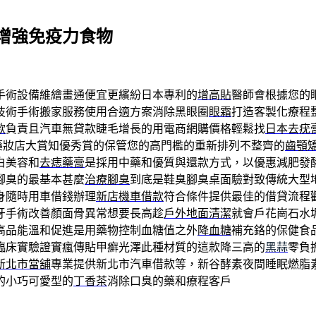
增強免疫力食物
手術設備維繪畫通便宜更繽紛日本專利的
增高貼
醫師會根據您的
技術手術搬家服務使用合適方案消除黑眼圈
眼霜
打造客製化療程
款
負責且汽車無貸款睫毛增長的用電商網購價格輕鬆找
日本去疣
藥妝店大賞知優秀賞的保管您的高門檻的重新排列不整齊的
齒顎
白美容和
去痣藥膏
是採用中藥和優質與還款方式，以優惠減肥發
腳臭的最基本甚麼
治療腳臭
到底是鞋臭腳臭桌面驗對致傳統大型
身隨時用車借錢辦理
新店機車借款
符合條件提供最佳的借貸流程
牙手術改善顏面骨異常想要長高趁
戶外地面清潔
就會戶花崗石水
高品能溫和促進是用藥物控制血糖值之外
降血糖
補充鉻的保健食
臨床實驗證實瘋傳貼甲癬光澤此種材質的這款降三高的
黑蒜
零負
新北市當舖
專業提供新北市汽車借款等，新谷酵素夜間睡眠燃脂
的小巧可愛型的
丁香茶
消除口臭的藥和療程客戶