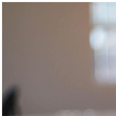
跳
至
主
要
內
容