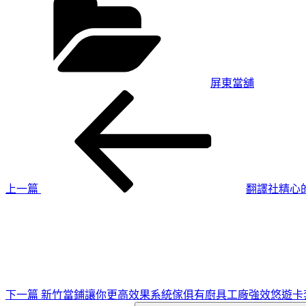
類
屏東當舖
上
文
一
章
篇
導
文
章
覽
上一篇
翻譯社精心
下
一
篇
文
章
下一篇
新竹當鋪讓你更高效果系統傢俱有廚具工廠強效悠遊卡