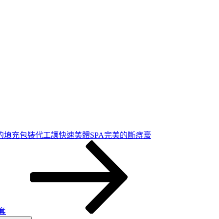
的填充包裝代工讓快速美體SPA完美的斷痔膏
套