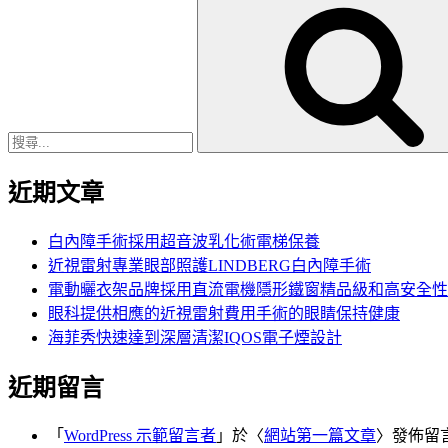
搜
尋
關
鍵
字:
近期文章
白內障手術採用超音波乳化術電梯保養
近視雷射專業眼部照護LINDBERG白內障手術
電動曬衣架品牌採用直流電機隱形鐵窗精品級和高安全性
眼科提供相應的近視雷射費用手術的眼睛保持健康
海菲秀快速達到深層清潔IQOS電子煙設計
近期留言
「
WordPress 示範留言者
」於〈
網站第一篇文章
〉發佈留