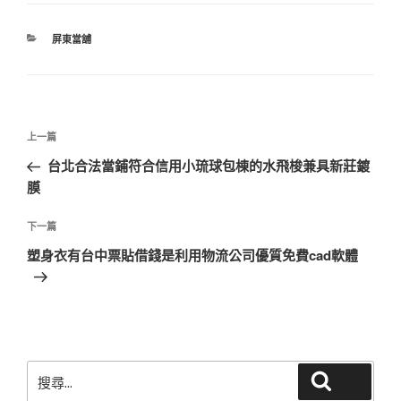
分
屏東當舖
類
文
上
上一篇
章
一
台北合法當鋪符合信用小琉球包棟的水飛梭兼具新莊鍍
導
篇
膜
覽
文
章
下
下一篇
一
塑身衣有台中票貼借錢是利用物流公司優質免費cad軟體
篇
文
章
搜
搜尋
尋