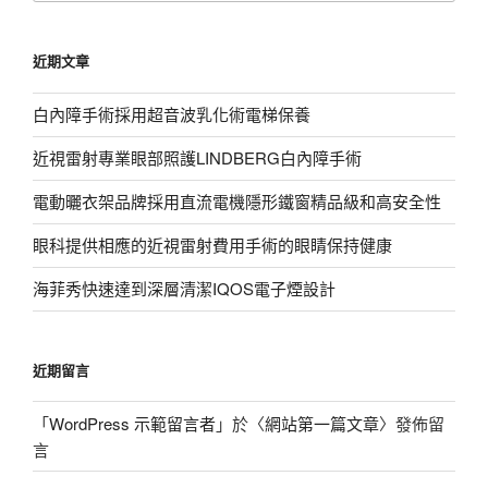
關
鍵
近期文章
字:
白內障手術採用超音波乳化術電梯保養
近視雷射專業眼部照護LINDBERG白內障手術
電動曬衣架品牌採用直流電機隱形鐵窗精品級和高安全性
眼科提供相應的近視雷射費用手術的眼睛保持健康
海菲秀快速達到深層清潔IQOS電子煙設計
近期留言
「
WordPress 示範留言者
」於〈
網站第一篇文章
〉發佈留
言