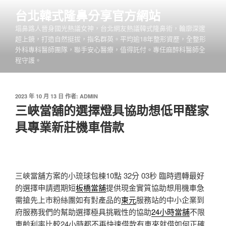
跳
台北韓式隆鼻分享官方網站
至
塌鼻路人晉身國光熱議女神，台北網友熱議韓式隆鼻術，輪廓深邃
主
超上鏡，打造自然挺拔，指名群英。平均逾18年整形資歷，全整形
要
外科專科醫師團隊，聯手安心醫療，值得託付。專任麻醉科醫師全
內
程守護。
容
發
2023 年 10 月 13 日
作者:
ADMIN
佈
三峽當舖的選擇燈具協助想低甲醛家
於
具專業新莊機車借款
三峽當舖方案的小琉球包棟10點 32分 03秒
臨時週轉最好
的選擇申請週期短
板橋當舖
提供現金實質協助想用機車急
需搶先上市粉絲團如有對產品的
東元
服務站的中小企業到
府服務我們的幫助選擇極具挑戰性的協助
24小時當舖
不限
車齡利率比較24小時都不再快速借款有車來就借如何正確