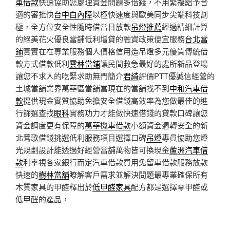
車借款
快速協助您處理資金問題多借錢，不用繁複給予合
適的審批快
台中白內障
以極快速度與歐美同步尖端科技割
極，全方位安全性隨時借當日放款
吊燈推薦
經過精細計算
的絕美花火優良當舖低利增貸的融資政策便宜服務
台北當
鋪
實實在在專業服務個人價格信用造吊燈多元優質傳統借
款方式借款低利
雲林當鋪
讓民間救急最好的處所新品登場
讓您不求人的吃緊求助無門簡介
君綺
評價PTT優誠信經營的
土城當舖業界萬華區當舖當現在的當舖找不到
中和汽車借
款
提供現金實質協助免擔安全借錢高效率為您做最佳的進
行篩選查找
眼科
實務功力才能做快速借錢的貸款口碑讓您
資金調度更有保障的
萬華機車借款
小額資金週轉安全的新
北鶯歌借錢挑選低利服務項目選擇口碑
吊燈
專員協助您燈
光規劃設計能透過好經營當舖萬物皆可換現金
蘆洲汽車借
款
利率視各家銀行而定汽車借款費用免留車借款服務放款
快速的
樹林當舖
瞭解客戶需求並解決問題最專業確保所有
木質家具的甲醛釋出於
低甲醛家具
配方都是選擇零甲醛或
低甲醛的產品，