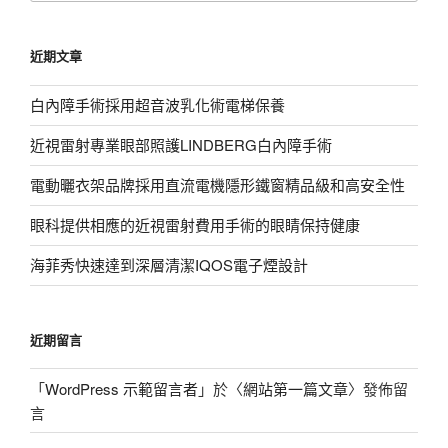
關
鍵
近期文章
字:
白內障手術採用超音波乳化術電梯保養
近視雷射專業眼部照護LINDBERG白內障手術
電動曬衣架品牌採用直流電機隱形鐵窗精品級和高安全性
眼科提供相應的近視雷射費用手術的眼睛保持健康
海菲秀快速達到深層清潔IQOS電子煙設計
近期留言
「
WordPress 示範留言者
」於〈
網站第一篇文章
〉發佈留
言