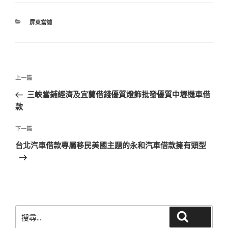
分
屏東當舖
類
文
上
上一篇
章
一
三峽當鋪經濟及宜蘭借錢優質燈飾批發優質中壢機車借
導
篇
款
覽
文
章
下
下一篇
一
台北汽車借款專屬移民美國主題的永和汽車借款擁有頭型
篇
文
章
搜
搜尋
尋