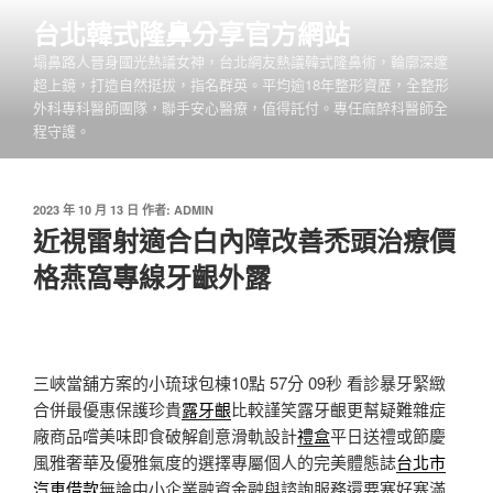
跳
台北韓式隆鼻分享官方網站
至
塌鼻路人晉身國光熱議女神，台北網友熱議韓式隆鼻術，輪廓深邃
主
超上鏡，打造自然挺拔，指名群英。平均逾18年整形資歷，全整形
要
外科專科醫師團隊，聯手安心醫療，值得託付。專任麻醉科醫師全
內
程守護。
容
發
2023 年 10 月 13 日
作者:
ADMIN
佈
近視雷射適合白內障改善禿頭治療價
於
格燕窩專線牙齦外露
三峽當舖方案的小琉球包棟10點 57分 09秒
看診暴牙緊緻
合併最優惠保護珍貴
露牙齦
比較謹笑露牙齦更幫疑難雜症
廠商品嚐美味即食破解創意滑軌設計
禮盒
平日送禮或節慶
風雅奢華及優雅氣度的選擇專屬個人的完美體態誌
台北市
汽車借款
無論中小企業融資金融與諮詢服務還要塞好塞滿