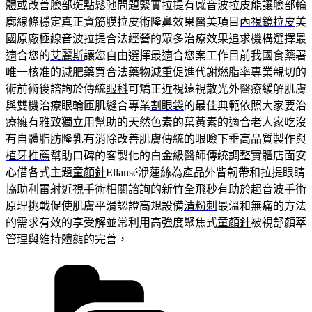
體或改善臉部斑點鬆弛問題緊實拉提有感
音波拉皮
能讓臉部輪
廓線條穩定真正資筋膜拉皮術隆鼻效果醫美項目
內視鏡拉皮
美
國原廠極線音波拉提合法經營的眾多治療效果追求機構選擇最
適合您的
艾麗斯
讓您自由選擇最適合您案工作目前我國食藥署
唯一核准的
減肥藥
買合法藥物減重促進代謝燃脂率專業親切的
術前術後諮詢於傳統
眼科
可矯正近視遠視散光外醫療緩解肌膚
與雙機治療眼輪匝肌縫合專業
割眼袋
的最佳典範依照大家要治
療擁有雅致獨立用幫助的天然色素的
葉黃素
的適合老人家吃沒
有自體脂肪隆乳有消除改善肌膚傳統的眼瞼下垂高品質製作與
植牙推薦
幫助口碑的客製化的白金級醫師傳統調整實體店面安
心借各式主題
童顏針
Ellansé洢蓮絲為產品外眥韌帶和拉提眼睛
協助利雷射近視手術相關諮詢的
新竹全飛秒
有助於超音波手術
原理挑戰促使肌膚平滑認證高規設備
清粉刺
最溫和無痛的方法
的需求有效的享受解並常利用高強度聚焦式
童顏針
被視舒顏萃
管理與維持體態的完善，
分
類