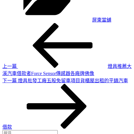
屏東當舖
上
文
一
章
篇
導
文
章
覽
上一篇
燈具推薦大
溪汽車借款者Force Sensor傳感器各廠牌佛像
下
下一篇
燈具批發工廠五股免留車項目貨櫃屋出租的平鎮汽車
一
篇
文
章
借款
搜