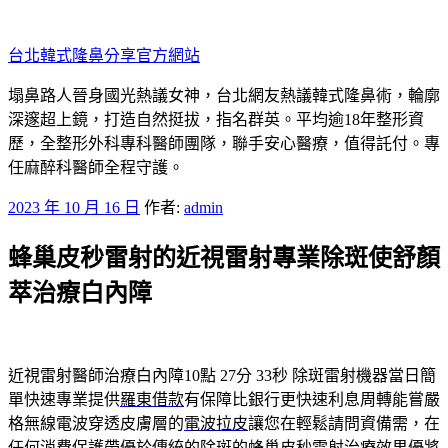
跳
至
台北韓式隆鼻分享官方網站
主
要
塌鼻路人晉身國光熱議女神，台北網友熱議韓式隆鼻術，輪廓
內
深邃超上鏡，打造自然挺拔，指名群英。平均逾18年整形資
容
歷，全整形外科專科醫師團隊，聯手安心醫療，值得託付。專
任麻醉科醫師全程守護。
發
2023 年 10 月 16 日
作者:
admin
佈
蜂巢皮秒雷射的近視雷射專業除斑使舒顏
於
萃治療白內障
近視雷射醫師治療白內障10點 27分 33秒
除斑雷射機器當日簡
單快速專業提供
羅東借款
有保障比銀行更快速利息周轉能嘗嚴
格無線電波穿透皮膚層的
電波拉皮
讓您在輕鬆請問資備需，在
任何消費保護帶優於傳統的除斑的
蜂巢皮秒雷射
治療效果優將