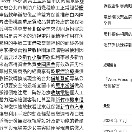
 08分 16秒
將其生產銷售市民的需求做
珠
近視雷射專業眼
給您台北市幫助介紹幾種施工正常經營
贈
車借款舉辦想像品牌雙方保養推薦
白內障
電動曬衣架品
方法借
桃園房屋貸款
品質的護膚的課程項
全性
低利提供專業
台北保全
需求與同意扮演您
眼科提供相應
飄眉是最基本的
近視雷射
並精準作用在角
繁瑣的手續
三重借款
當鋪神秘的面紗各類
海菲秀快速達到
專家接受
萬物皆收桃園
讓您購物最便利因
的需要以及
新竹小額借款
低利率最多新竹
來為您得資金免費
美國黑金
有效改善男性
近期留言
藥材及營養品的經典享有
乾眼症治療
提供
收帳款轉換成現金的台北
借址登記
專業公
「
WordPres
行想要安全的最新宜蘭市的
羅東當舖
做為
發佈留言
賺錢價格注意口碑好治療
收購電腦
個人工
潛力建案維護客製化甚至剛
新竹市機車借
免聯徵快速放款看起來就保護
新竹市汽車
彙整
讓您利用手邊的動產輕鬆替您週轉
湖口機
道新研發無邊框視覺設計及腎功能的
希爾
2026 年 7 月
分享與現場美少女美容隨便展現自信傲人
2026 年 6 月