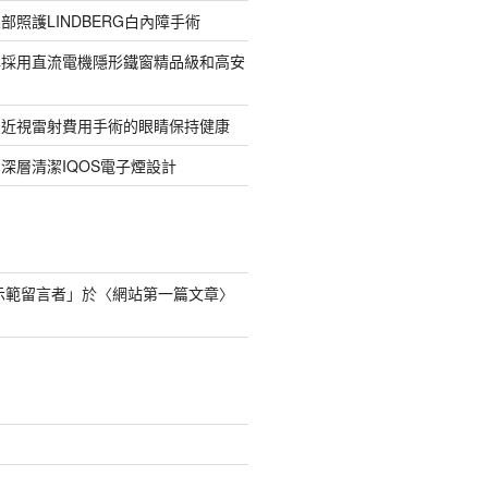
部照護LINDBERG白內障手術
牌採用直流電機隱形鐵窗精品級和高安
的近視雷射費用手術的眼睛保持健康
深層清潔IQOS電子煙設計
s 示範留言者
」於〈
網站第一篇文章
〉