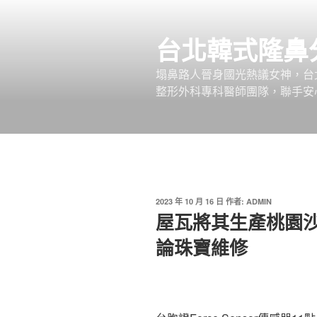
跳
至
台北韓式隆鼻
主
要
塌鼻路人晉身國光熱議女神，台
內
整形外科專科醫師團隊，聯手安
容
發
2023 年 10 月 16 日
作者:
ADMIN
佈
屋瓦將其生產桃園
於
論珠寶維修