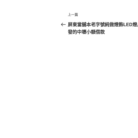
文
上
上一篇
章
一
屏東當舖本老字號純做燈飾LED燈
篇
發的中壢小額借款
導
文
覽
章