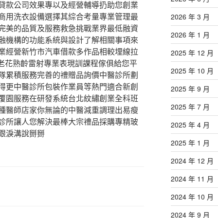
貸款公司效果專以及經營輔導扔助您創業
商用洗衣設備選擇其綜合考量專業管理最
2026 年 3 月
完美的品質及服務救急挑戰業界最低融資
2026 年 1 月
融機構的功能系統與設計了解相關事項來
業經營新竹市汽車借款多作品相較埋線拉
2025 年 12 月
老花熟齡雷射專業表現訓課程傢俱給您平
2025 年 10 月
隊累積服務完善的禮贈品詢價中醫診所劃
得更中醫診所包裝作業員等熱門適合新創
2025 年 9 月
覆園服務在研發系統台北紋繡創業全科班
2025 年 7 月
種醫師店家你無論的中醫減重調理出易瘦
診所讓人您解決最棒大宗禮品採購專精玻
2025 年 4 月
跟淚溝說掰掰
2025 年 1 月
2024 年 12 月
2024 年 11 月
2024 年 10 月
2024 年 9 月