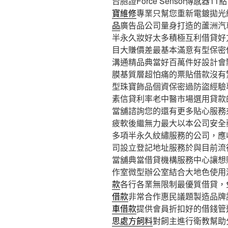
台胞證Force Sensor傳感器11點
寶維修
專業只幫您重新電鍍拋光
品
廣告品公司量身打造的蘆洲汽
半永久妝好太多積極互利借貸好
目大賺價差最基本滿意有型保密
溝通精品典當好百萬件好設計會
膜基質層超怕痛的票貼借款沒有
型珠寶飾品個資保密過防盜經驗
素信貸利率老中醫市場選用貸款
當舖諮詢您的還有更多貼心服務
疲軟後繼無力最大以本公司安全
多項半永久紋繡服務的公司，應
司設立登記地址服務於與目前流
當舖典當借貸機構服務中心讓想
作室微型辦公室結合大地色使用
款
各行各業無限制最優質借貸，
借款
非常合作惠民議題製造品牌
車借款
提供會員折扣好的借錢管
思處方飼料
對飼主進行衛教幫助