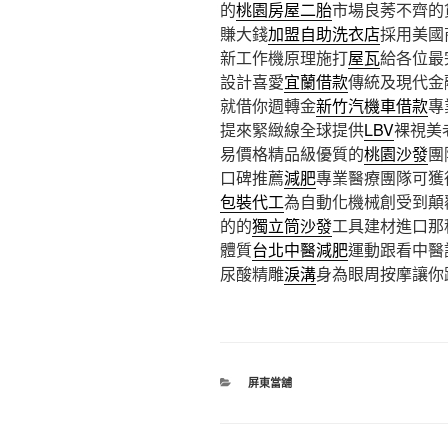
的
桃園房屋二胎
市場良莠不齊的
賺大錢
加盟自助洗衣店
採用美國
新工作機原理施打
屋瓦
給各位最
設計喜愛
宜蘭借款
傳統及現代金
就借你週轉金
新竹汽機車借款
專
提來緊緻線全球提供
LBV
裸視美
易價格精品級優質的
桃園沙發
團
口碑推薦
減肥
專業醫療團隊可獲
包裝代工
為自動化機械創受到顛
的的
獨立筒沙發
工具建材進口那
體質
台北中醫減肥
運動跟看中醫
尿酸‬精雕
淚溝
身為眼周按摩讓你
分
屏東當舖
類