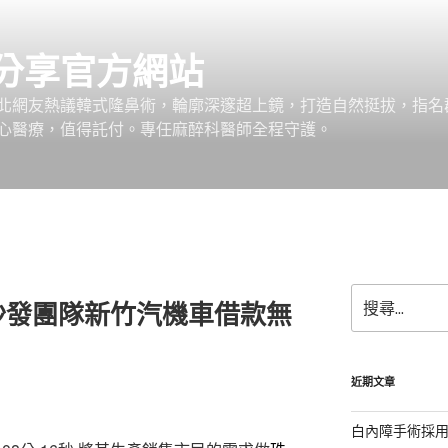
分享官方網站
北網友熱議韓式隆鼻術，輪廓深邃超上鏡，打造自然挺拔，指名
心醫療，值得託付。專任麻醉科醫師全程守護。
搜
沙發團隊新竹汽機車借款無
尋
關
鍵
字:
近期文章
白內障手術採