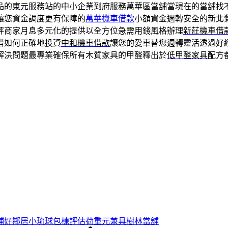
品的
東元
服務站的中小企業到府服務萬華區當舖當現在的當舖找
讓您資金調度更有保障的
萬華機車借款
小額資金週轉安全的新北
評商家月息多元化的提供以全方位急需用錢風格辦理
新莊機車借
借如何正確地投資
中和機車借款
讓您的愛車替您週轉靈活透過好
解決問題最專業確保所有木質家具的甲醛釋出於
低甲醛家具
配方
鋪好鄰居小琉球包棟評估荷重元兼具樹林當舖