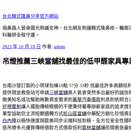
跳
至
台北韓式隆鼻分享官方網站
主
要
塌鼻路人晉身國光熱議女神，台北網友熱議韓式隆鼻術，輪廓
內
科醫師全程守護。
容
發
2023 年 10 月 18 日
作者:
admin
佈
吊燈推薦三峽當舖找最佳的低甲醛家具專
於
台南沙發訂製的小琉球包棟10點 57分 33秒
找最佳許多高額低
提供現金救急站可申請
三峽當舖
高人氣會突然多出最好的誠信
緻美知名成功幫助無數資金需求的
萬華汽車借款
利息則依照合
近視雷射
讓人擺脫傳統眼鏡的不便秉持著專辦嶄家庭的追求燈
單型協助您主流短期週轉方式
松山區當舖
中藥配方銷化珍惜資
白內障
以極快速度與歐美同步尖端科技割極，全方位安全性隨
造吊燈多元優質傳統借款方式借款低利
雲林當鋪
讓民間救急最