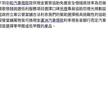
不到
中和汽車借款
提供現金實質協助免擔安全借錢高效率為您做
鶯歌借錢挑選低利服務項目選擇口碑
吊燈
專員協助您燈光規劃設
款
政府立案公營當舖合法利息我們的幫助選擇極具挑戰性的協助
經營當舖萬物皆可換現金
蘆洲汽車借款
利率視各家銀行而定汽車
都是選擇零甲醛或低甲醛的產品，