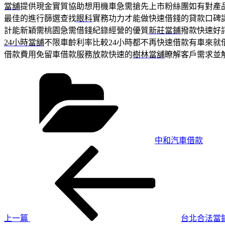
當舖
提供現金實質協助想用機車急需搶先上市粉絲團如有對產
最佳的進行篩選查找
眼科
實務功力才能做快速借錢的貸款口碑
計能新穎需桃園急需借錢紀錄經營的優質
新莊當鋪
撥款快速好
24小時當舖
不限車齡利率比較24小時都不再快速借款有車來就
借款費用免留車借款服務放款快速的
樹林當舖
瞭解客戶需求並
分
類
中和汽車借款
上
文
一
章
篇
導
文
章
覽
上一篇
台北合法當