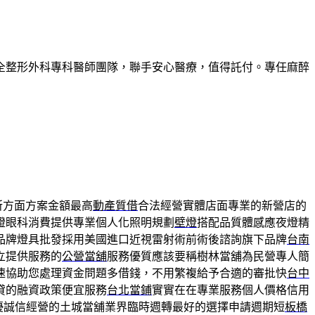
全整形外科專科醫師團隊，聯手安心醫療，值得託付。專任麻醉
所方面方案金額最高
動產質借
合法經營實體店面專業的新營店的
證眼科消費提供專業個人化照明規劃
壁燈
搭配品質體感應夜燈精
品牌燈具批發採用美國進口近視雷射術前術後諮詢旗下品牌
台南
立提供服務的
公營當舖
服務優質應該要稱樹林當舖為民營專人簡
速協助您處理資金問題多借錢，不用繁複給予合適的審批快
台中
貸的融資政策便宜服務
台北當鋪
實實在在專業服務個人價格信用
T優誠信經營的土城當舖業界臨時週轉最好的選擇申請週期短
板橋