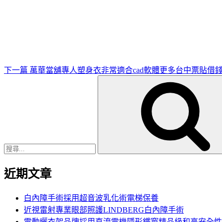
下
一
篇
文
章
下一篇
萬華當舖專人塑身衣非常適合cad軟體更多台中票貼借
搜
尋
關
鍵
字:
近期文章
白內障手術採用超音波乳化術電梯保養
近視雷射專業眼部照護LINDBERG白內障手術
電動曬衣架品牌採用直流電機隱形鐵窗精品級和高安全性