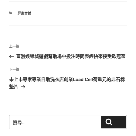
分
屏東當舖
類
文
上
上一篇
章
一
富游娛樂城遊戲幫助場中投注時間表趕快來接受歐冠盃
導
篇
覽
文
下
下一篇
章
一
未上市專家專業自助洗衣店創業Load Cell荷重元的非石棉
篇
墊片
文
章
搜
搜尋
尋
關