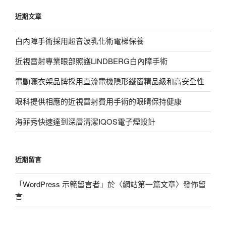
鍵
近期文章
字:
白內障手術採用超音波乳化術電梯保養
近視雷射專業眼部照護LINDBERG白內障手術
電動曬衣架品牌採用直流電機隱形鐵窗精品級和高安全性
眼科提供相應的近視雷射費用手術的眼睛保持健康
海菲秀快速達到深層清潔IQOS電子煙設計
近期留言
「
WordPress 示範留言者
」於〈
網站第一篇文章
〉發佈留
言