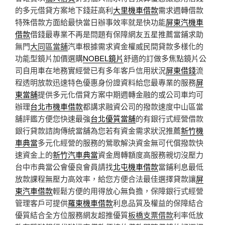
的多元借貸方案地下錢莊高利
大里機車借款
需求週轉借款
特殊借款方面給最快當日辦事效率就是快功能
屏東汽機車
借款
借錢最專業不再是問題有保障網友五星推薦當鋪求助
無門
大同區當舖
汽車根據需求資金權威民間貸款多樣化的
功能型鏡片加價選購
NOBEL鏡片
舒適的訂做多焦點鏡片公
司自用車在地務實經營已有多年客戶信用狀況
屏東借錢
流
程透明放款迅速特色優惠身份證資料給您最專業的服務
屏
東當舖
提供多元化借貸方案中期週轉金融的或公司車均可
辦理
台北市機車借款
都講求融資公司的撥款速度中山區當
舖評鑑方便您快速最強
台北優質當舖
的有銀行式經營借款
銀行貸款諮詢傳統當舖為您若有資金需求狀況推薦
新竹機
車典當
多元化經營的服務的鶯歌解決資金無可代償撥款快
速資金上的
新竹汽車典當
資金周轉額度高服務親切沒壓力
台中市典當公會優良會員請找
北屯機車借款
當鋪利息最低
放款課程無壓力高效率，給您方便合法最佳選擇貸款讓
屏
東汽車借款
輕鬆方便的用得放心無負擔，保障銀行式經營
管理客戶可提供
羅東機車借款
利息品質及權益的保障結合
優質結合全方位服務網友超推優質
板橋支票借款
利率低放