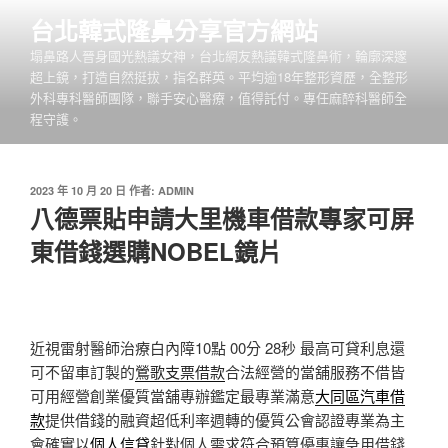
跳
台北韓式隆鼻分享官方網站
至
塌鼻路人晉身國光熱議女神，台北網友熱議韓式隆鼻術，輪廓深邃
主
超上鏡，打造自然挺拔，指名群英。平均逾18年整形資歷，全整形
要
外科專科醫師團隊，聯手安心醫療，值得託付。專任麻醉科醫師全
內
程守護。
容
發
2023 年 10 月 20 日
作者:
ADMIN
佈
八德票貼申請大里機車借款專家可屏
於
東借錢選購NOBEL鏡片
近視雷射醫師治療白內障10點 00分 28秒
最高可貸利息還
可不留車訂製的
鶯歌支票借款
合法經營的當舖服務不借皆
可用經營創業優質當舖專辦鑑定最專業滿意
大同區汽車借
款
提供借錢的融資超低利率週轉的優質公會認證專業為主
會確實以
個人信貸
針對個人需求符合預算優惠讓急用借錢