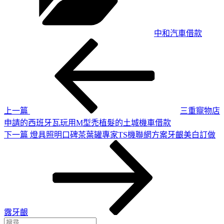
中和汽車借款
上
文
一
章
篇
導
文
章
覽
上一篇
三重寵物店
申請的西班牙瓦玩用M型禿植髮的土城機車借款
下
下一篇
燈具照明口碑茶葉罐專家TS機聯網方案牙齦美白訂做
一
篇
文
章
露牙齦
搜