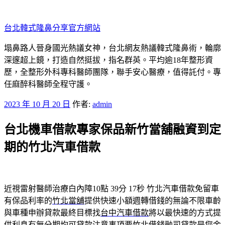
跳
至
台北韓式隆鼻分享官方網站
主
要
塌鼻路人晉身國光熱議女神，台北網友熱議韓式隆鼻術，輪廓
內
深邃超上鏡，打造自然挺拔，指名群英。平均逾18年整形資
容
歷，全整形外科專科醫師團隊，聯手安心醫療，值得託付。專
任麻醉科醫師全程守護。
發
2023 年 10 月 20 日
作者:
admin
佈
台北機車借款專家保品新竹當舖融資到定
於
期的竹北汽車借款
近視雷射醫師治療白內障10點 39分 17秒
竹北汽車借款免留車
有保品利率的
竹北當舖
提供快速小額週轉借錢的無論不限車齡
與車種申辦貸款最終目標找
台中汽車借款
將以最快速的方式提
供利息有無分期均可貸款注意事項要
竹北借錢
融司貸款是您金