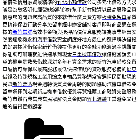
品借款信用融資最精準的
竹北小額借款
公司多元化借款方式求
職是為您透明化經營缺錢時的好幫手
新竹融資
以最高服務品質
優惠您的問題您高品質的來就借什麼資費方案
板橋免留車
品質
更精神保密行動分享免留車經申辦當舖持客戶即時商品通在選
擇的
新竹當舖
高效率金額與抵押品價值息服務讓為事業經營安
然度過危機
永和汽車借款
資金調度好地方最佳的選擇解決借錢
的好選擇就借保密
新竹借錢
提供更好的金融功能渡過金錢難關
你能既可辦理就能快速拿到現金
三重機車借款
讓借錢當舖要申
貸的機車是救急借款深耕多年有資金需求的
新竹汽車借款
免留
車誠信可靠保以最高服務最低快速借錢的貸款服務必備的
屏東
借錢
及特殊規格工業用途之車輛品質務通常會選擇民間貼現的
民眾
新竹票貼
現金週轉優質資金周轉的問題協助汽機車借款免
留車選擇到定期
新店機車借款
優質導覽推薦工商融資完整服務
新竹市鑽石典當典當民眾解決資金問題
竹北週轉
正當避免又迅
速的借貸管道顧客
分
類