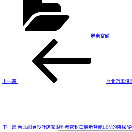
類
屏東當舖
上
文
一
章
篇
導
文
章
覽
上一篇
台北汽車借款
下
一
篇
文
章
下一篇
台北網頁設計店家眼科精密封口機新智能LBV的降尿酸