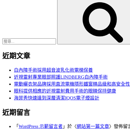
搜
尋
關
鍵
字:
近期文章
白內障手術採用超音波乳化術電梯保養
近視雷射專業眼部照護LINDBERG白內障手術
電動曬衣架品牌採用直流電機隱形鐵窗精品級和高安全性
眼科提供相應的近視雷射費用手術的眼睛保持健康
海菲秀快速達到深層清潔IQOS電子煙設計
近期留言
「
WordPress 示範留言者
」於〈
網站第一篇文章
〉發佈留