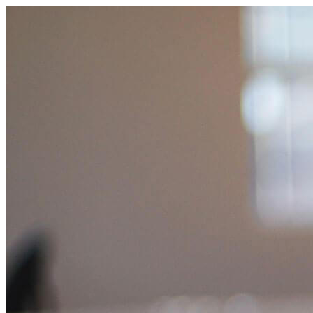
跳
至
主
要
內
容