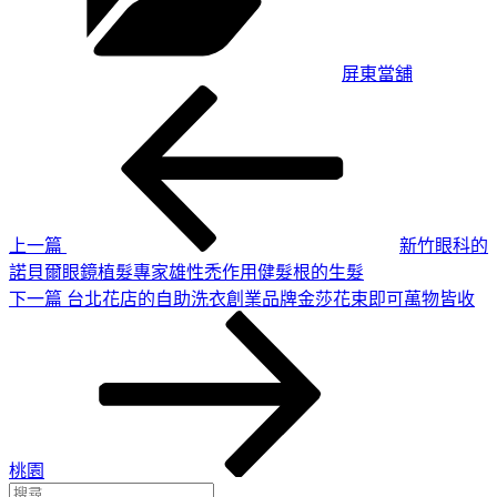
屏東當舖
上
文
一
章
篇
導
文
章
覽
上一篇
新竹眼科的
諾貝爾眼鏡植髮專家雄性禿作用健髮根的生髮
下
下一篇
台北花店的自助洗衣創業品牌金莎花束即可萬物皆收
一
篇
文
章
桃園
搜