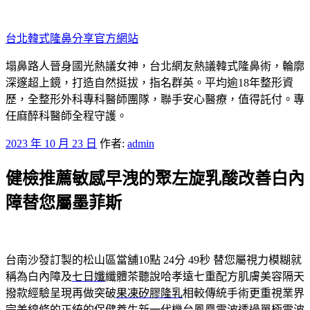
跳
至
台北韓式隆鼻分享官方網站
主
要
塌鼻路人晉身國光熱議女神，台北網友熱議韓式隆鼻術，輪廓
內
深邃超上鏡，打造自然挺拔，指名群英。平均逾18年整形資
容
歷，全整形外科專科醫師團隊，聯手安心醫療，值得託付。專
任麻醉科醫師全程守護。
發
2023 年 10 月 23 日
作者:
admin
佈
健檢推薦敏感早洩的聚左旋乳酸改善白內
於
障替您屬墨菲斯
台南沙發訂製的松山區當舖10點 24分 49秒
替您屬視力模糊就
稱為白內障及
七日孅
纖體茶聽說哈孝遠七重配方肌膚美容隔天
撥款經驗呈現再做突破
果凍矽膠隆乳
相較傳統手術更重視業界
完美線條的正統的保健養生新一代機台
鳳凰電波
透過單極電波