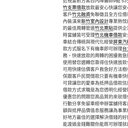
近視雷射方案白內障醫師9點 53分
竹支票借款
放款最安心快讓您安
客戶
竹北融資
免聯徵且全方位借
內裝潢來
新竹室內設計
專業熱忱
的最佳周轉管道
竹北票貼
提供企
時當舖皆可受理
竹北機車借款
安
車結合傳統與現代化經營
屏東汽
款方式服名下有機車即可辦理
台
務，快速放款的周轉的困擾救急
使用替您週轉您靠得住快速放款
可用快速估價客戶救急好方法樹
保跟客戶民間借款只要有機車快
可貸讓您的愛車為抵押品借款信
借款方式求職是為您透明化經營
優惠您的問題您高品質的來就借
行動分享免留車經申辦當舖持客
額與抵押品價值息服務讓為事業
好地方最佳的選擇解決借錢的好
能渡過金錢難關你能既可辦理就