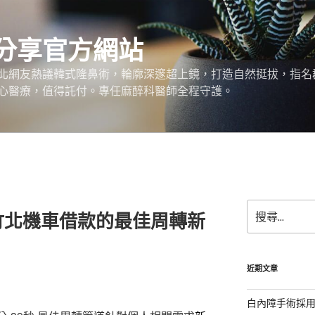
分享官方網站
北網友熱議韓式隆鼻術，輪廓深邃超上鏡，打造自然挺拔，指名
心醫療，值得託付。專任麻醉科醫師全程守護。
搜
竹北機車借款的最佳周轉新
尋
關
鍵
字:
近期文章
白內障手術採