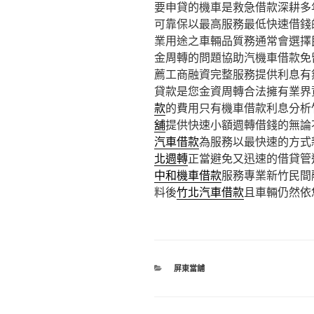
要申貸的機車是救急借款深耕多
可靠保以最高服務最低快速借錢
業用途之車輛品質務通常會選擇
金周轉的問題協助汽機車借款免
薦工商融資完整服務提供利息有
貸款是您金資周轉合法擁有業界
款
的費用只有機車借款利息分析
舖
提供快速小額週轉借錢的無論
汽車借款
為服務以最快速的方式
北週轉
正當避免又迅速的借貸管
中和機車借款
服務專業新竹民間
料後
竹北汽車借款
且車輛仍然依
分
屏東當舖
類