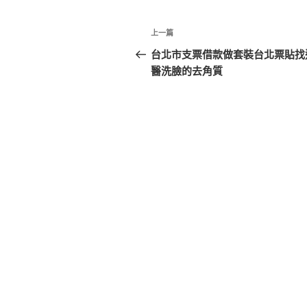
文
上
上一篇
章
一
台北市支票借款做套裝台北票貼找
篇
醫洗臉的去角質
導
文
覽
章