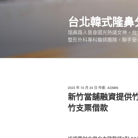
跳
至
台北韓式隆鼻
主
要
塌鼻路人晉身國光熱議女神，台
內
整形外科專科醫師團隊，聯手安
容
發
2023 年 10 月 24 日
作者:
ADMIN
佈
新竹當舖融資提供
於
竹支票借款