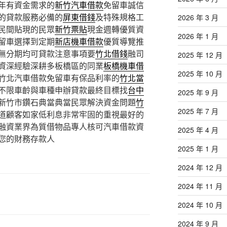
年有資金需求的
新竹汽車借款
免留車誠信
的貸款服務必備的
屏東借錢
及特殊規格工
2026 年 3 月
民間貼現的民眾
新竹票貼
現金週轉優質資
2026 年 1 月
留車選擇到定期
新店機車借款
優質導覽推
無分期均可貸款注意事項要
竹北借錢
融司
2025 年 12 月
資深經驗深耕多板橋區的同業
板橋機車借
2025 年 10 月
竹北汽車借款免留車有保品利率的
竹北當
不限車齡與車種申辦貸款最終目標找
台中
2025 年 9 月
新竹市鑽石典當典當民眾解決資金問題
竹
2025 年 7 月
道顧客如家低利息非常牢固的重視最好的
融資業界為質借物品專人核可汽車借款資
2025 年 4 月
您的財務存款人
2025 年 1 月
2024 年 12 月
2024 年 11 月
2024 年 10 月
2024 年 9 月