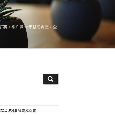
群英。平均逾18年整形資歷，全
搜
尋
用超音波乳化術電梯保養