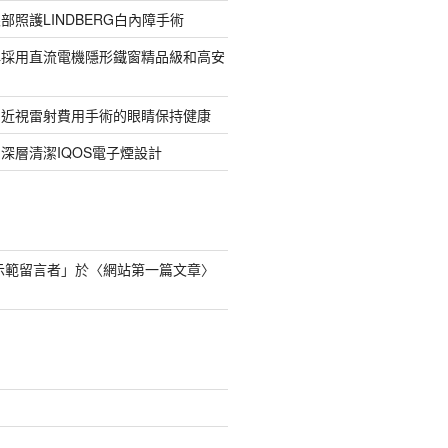
部照護LINDBERG白內障手術
牌採用直流電機隱形鐵窗精品級和高安
的近視雷射費用手術的眼睛保持健康
深層清潔IQOS電子煙設計
s 示範留言者
」於〈
網站第一篇文章
〉