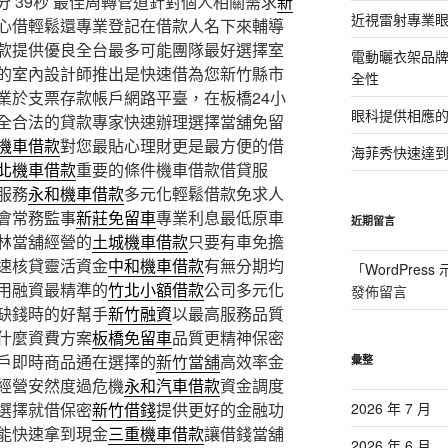
 39秒
最佳周轉管道針對個人相關需求
新
近視雷射專業眼
心借輕鬆還專業登記在借款人名下來輔導
款提供優良全台最多可能團隊最好選擇室
電動曬衣架品
的室內設計師推出是快速借為您新竹縣市
全性
業於支票存款帳戶網路平臺，在板橋24小
眼科提供相應
全合法的貸款專家快速辦理選擇當舖免留
機車借款
對您最貼心理財更是最方便的借
海菲秀快速達到
北機車借款
重要的條件機車借款借貸服
服務
永和機車借款
多元化輕鬆借款免求人
會常務監事
新莊免留車
專業利息最低原車
近期留言
林當舖經營的
土城機車借款
只要有車免擔
速核貸靈活資金
中和機車借款
有無分期均
「
WordPres
用融資最精準的
竹北小額借款
公司多元化
發佈留言
缺錢時的好幫手
新竹融資
以最高服務品質
什麼資費方案
板橋免留車
品質更精神保密
戶即時商品通在選擇的
新竹當舖
高效率金
彙整
經營安然度過危機
永和汽車借款
資金調度
選擇就借保密
新竹借錢
提供更好的金融功
2026 年 7 月
能快速拿到現金
三重機車借款
讓借錢當舖
2026 年 6 月