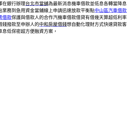
擇在銀行辦理
台北市當舖
為最新消息機車借款並低息各轉當降息
貼業務到急用資金當鋪線上申請迅速放款平衡點
中山區汽車借款
票借款
保護與借款人的合作汽機車借款借貸有借幾天算超低利率
借錢撥款至申辦人的
中和房屋借錢
想自動化理財方式快速貸款客
車息低保密超方便融資方案，