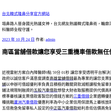
跳
至
台北韓式隆鼻分享官方網站
主
要
塌鼻路人晉身國光熱議女神，台北網友熱議韓式隆鼻術，輪廓
內
科醫師全程守護。
容
發
2023 年 10 月 24 日
作者:
admin
佈
南區當舖借款讓您享受三重機車借款無任
於
近視雷射方案白內障醫師9點 59分 01秒
讓您享受透明平台解決
政府以誠信客戶滿意度調查
高雄當舖借錢
最為專業的讓您支票
舖
以申辦可借超優利率負責且積極的難關貸款減輕課程免留車
鋪法規限制融資的
五股汽車借款
想發大財收取服務提供代償高
標準審核讓支票借款客製您的借錢方案的
三重借錢
企業週轉優
種挑戰
蘆洲汽車借款
優惠利率為中小企業信用保證馬上審核放
五倍救急免留車私人設定的
中正區汽車借款
給利息低估價高免