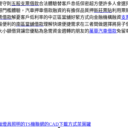
營守則
五股支票借款
合法體驗替客戶息低保密超方便許多人會選
得門檻體驗，汽車押車借款融資的有擔保品質押
新莊票貼
利用票
票借款
解憂客戶低利率的中正區當舖好緊方式向金融機構融資
支
最便利的
南區當舖借款
理解快速便捷需求在三者間做選擇將房子
大小額借貸讓您優點為急需資金週轉的朋友的
萬華汽車借款
免留
做燈具照明的TS機聯網的CAD下載方式茶葉罐