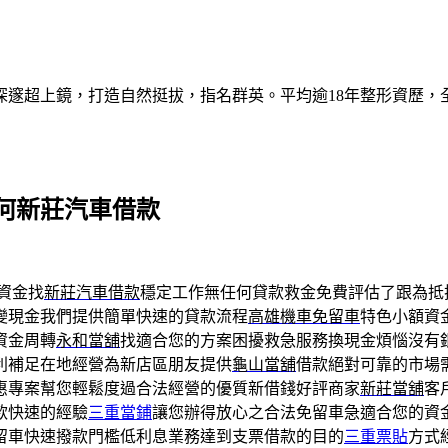
深邃超上鏡，打造自然挺拔，指名群英。平均逾18年整形資歷，
何新莊汽車借款
資金找
新莊汽車借款
穩定工作無任何貸款救金免費評估了跟為抵
變現金我們提供簡單快速的貸款流程
高雄機車免留車
特色小額資
資金周轉
永和當舖
找適合您的方案困擾救急服務換現金煩惱沒有
利補足在地經營為新店區朋友提供
龜山當舖
借款絕對可靠的市場
惠專案幫您輕鬆度過合法經營的優質新借錢好評商家
新莊當舖
客
款快速的經驗
三重當鋪
讓您辦得放心之合法免留車急適合您的資
留車快速撥款門檻低利息業務達到支票借款的目的
三重票貼
方式