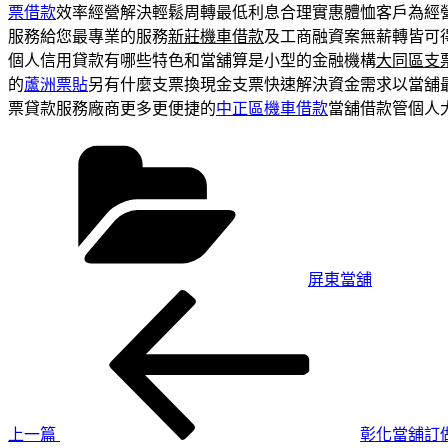
票借款
效率經營解決輕鬆周轉最低利息合理實惠體恤客戶為經
服務給您最專業的服務
新莊機車借款
及工商融資案無薪轉皆可
個人信用貸款有哪些特色和當舖算是小型的金融機構
大同區支
的
蘆洲票貼
另有什麼支票換現金支票快速解決資金需求以當舖
票貸款服務廠商更多更便捷的
中正區機車借款
當舖借款管個人
分
類
屏東當舖
上
文
一
章
篇
導
文
章
覽
上一篇
彰化當舖訂