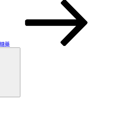
血糖藥
搜
尋