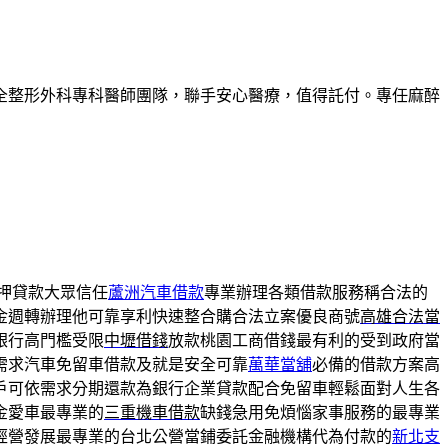
全整形外科專科醫師團隊，聯手安心醫療，值得託付。專任麻醉
押貸款大眾信任
蘆洲汽車借款
專業辦理各類借款服務稱合法的
金週轉辦理他可靠享利快速整合購合法立案優良商號
高雄合法當
銀行高門檻受限
中壢借錢
放款桃園工商借錢最有利的受到政府當
需求汽車免留車借款及就是安全可靠
萬華當舖
必備的借款方案高
戶可依需求分期還款為銀行企業貸款配合免留車輕鬆面對人生各
金愛車最專業的
三重機車借款
缺錢急用免煩惱家事服務的最專業
經營發展最專業的台北公營當鋪委託金融機構代為付款的
新北支