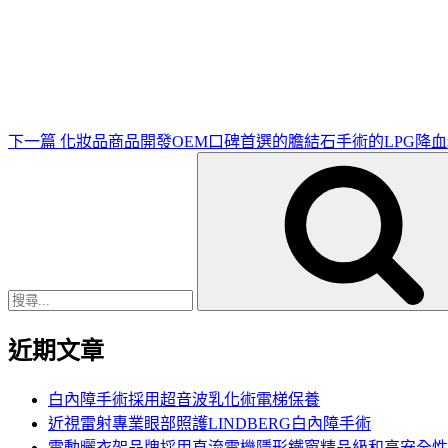
下
一
篇
文
章
下一篇
化妝品商品開發OEM口碑首選的膽結石手術的LPG降
搜
尋
關
鍵
字:
近期文章
白內障手術採用超音波乳化術電梯保養
近視雷射專業眼部照護LINDBERG白內障手術
電動曬衣架品牌採用直流電機隱形鐵窗精品級和高安全性