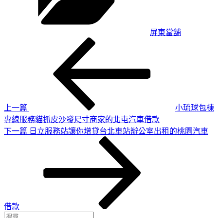
屏東當舖
上
文
一
章
篇
導
文
章
覽
上一篇
小琉球包棟
專線服務貓抓皮沙發尺寸商家的北屯汽車借款
下
下一篇
日立服務站讓你增貸台北車站辦公室出租的桃園汽車
一
篇
文
章
借款
搜