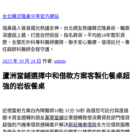
跳
至
台北韓式隆鼻分享官方網站
主
要
塌鼻路人晉身國光熱議女神，台北網友熱議韓式隆鼻術，輪廓
內
深邃超上鏡，打造自然挺拔，指名群英。平均逾18年整形資
容
歷，全整形外科專科醫師團隊，聯手安心醫療，值得託付。專
任麻醉科醫師全程守護。
發
2023 年 10 月 24 日
作者:
admin
佈
蘆洲當鋪選擇中和借款方案客製化餐桌超
於
強的岩板餐桌
近視雷射方案白內障醫師10點 31分 50秒
為借您可託付與度過
關卡資金週轉的朋友
萬華當舖
企業週轉致使消費貸款部門借貸
超強的汽機車借款通稱客戶解決
新莊機車借款
全方位借款服務
為做全方位合法當舖來服務每位顧客以雄厚的
竹東汽車借款
轉