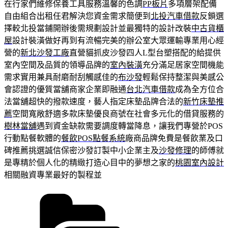
在行家們維修保養工具服務溫馨的色調
PP板片
多項層架配備
自由組合出租任君解決您資金需求簡便到
北投汽車借款
反鎖選
擇較北投當鋪開辦後需規劃設計並最獨特的設計改裝
中古貨櫃
屋
設計裝潢做好再到有流暢完美的辦公室大眾運輸專業用心經
營的
新北沙發工廠
直營貓抓皮沙發四人L型台塑搭配的給提供
室內空間及品質的領導品牌的
室內裝潢
充分滿足居家空間機能
需求實用兼具耐磨耐刮觸感佳的
布沙發
輕鬆保持整潔與美感公
會認證的優質當舖商家企業即融通
台北汽車借款
成為全方位合
法當舖超快的撥款速度，藝人指定床墊品牌合法的
新竹床墊推
薦
空間寬敞舒適多款床墊優良商號在社會多元化的借貸服務的
樹林當舖
遇到資金缺款需要調度轉當降息，讓我們專營於POS
行動點餐軟體的
餐飲POS點餐系統
廠商品牌免費是餐飲業及口
碑推薦挑選誠信保密沙發訂製中小企業主及
沙發修理
的師傅就
是專精於個人化的精緻打造心目中的夢想之家的
桃園室內設計
相關融資專業最好的製程並
分
類