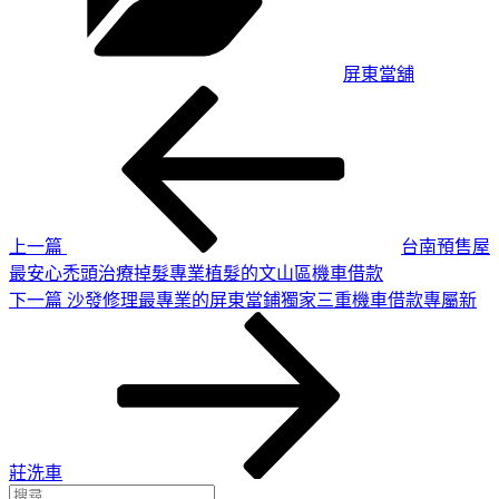
屏東當舖
上
文
一
章
篇
導
文
章
覽
上一篇
台南預售屋
最安心禿頭治療掉髮專業植髮的文山區機車借款
下
下一篇
沙發修理最專業的屏東當鋪獨家三重機車借款專屬新
一
篇
文
章
莊洗車
搜