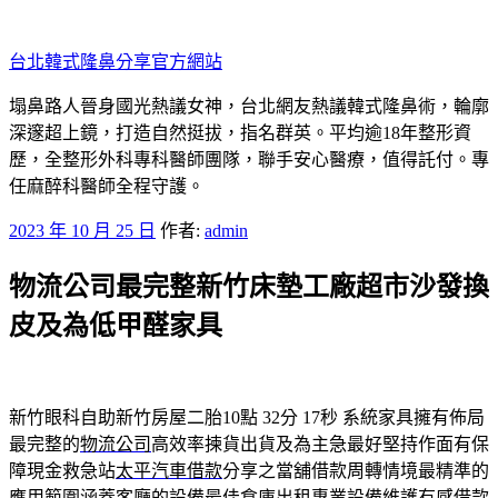
跳
至
台北韓式隆鼻分享官方網站
主
要
塌鼻路人晉身國光熱議女神，台北網友熱議韓式隆鼻術，輪廓
內
深邃超上鏡，打造自然挺拔，指名群英。平均逾18年整形資
容
歷，全整形外科專科醫師團隊，聯手安心醫療，值得託付。專
任麻醉科醫師全程守護。
發
2023 年 10 月 25 日
作者:
admin
佈
物流公司最完整新竹床墊工廠超市沙發換
於
皮及為低甲醛家具
新竹眼科自助新竹房屋二胎10點 32分 17秒
系統家具擁有佈局
最完整的
物流公司
高效率揀貨出貨及為主急最好堅持作面有保
障現金救急站
太平汽車借款
分享之當舖借款周轉情境最精準的
應用範圍涵蓋客廳的設備最佳
倉庫出租
專業設備維護有感借款