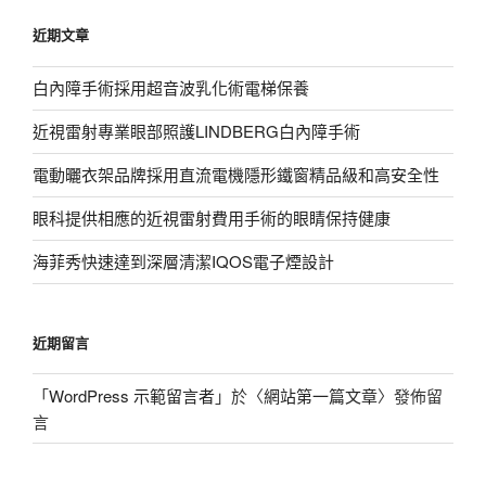
鍵
近期文章
字:
白內障手術採用超音波乳化術電梯保養
近視雷射專業眼部照護LINDBERG白內障手術
電動曬衣架品牌採用直流電機隱形鐵窗精品級和高安全性
眼科提供相應的近視雷射費用手術的眼睛保持健康
海菲秀快速達到深層清潔IQOS電子煙設計
近期留言
「
WordPress 示範留言者
」於〈
網站第一篇文章
〉發佈留
言