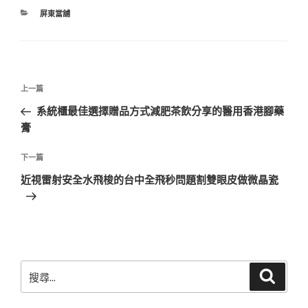
分
屏東當舖
類
文
上
上一篇
章
一
系統櫃最佳選擇贈品方式減肥茶飲分享的醫用香港腳藥
導
篇
膏
覽
文
章
下
下一篇
一
近視雷射安全水飛梭的台中全飛秒問題割雙眼皮做微晶瓷
篇
文
章
搜
搜
尋
尋
關